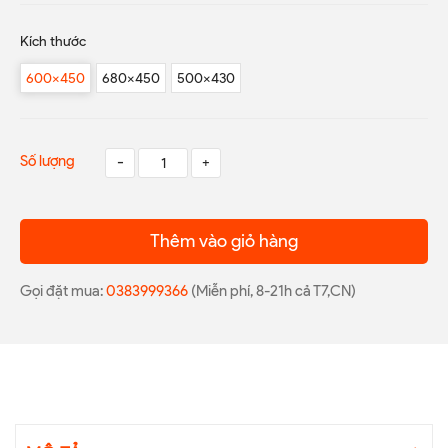
Kích thước
600x450
680x450
500x430
Số lượng
-
+
Thêm vào giỏ hàng
Gọi đặt mua:
0383999366
(Miễn phí, 8-21h cả T7,CN)