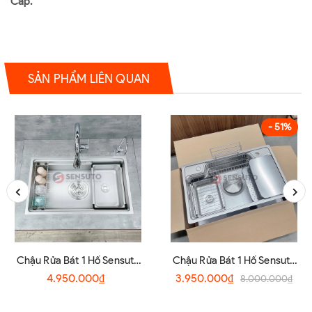
Cấp.
SẢN PHẨM LIÊN QUAN
- 51%
Chậu Rửa Bát 1 Hố Sensuto
Chậu Rửa Bát 1 Hố Sensuto
S7045TSA
XLG7848TS
4.950.000₫
3.950.000₫
8.000.000₫