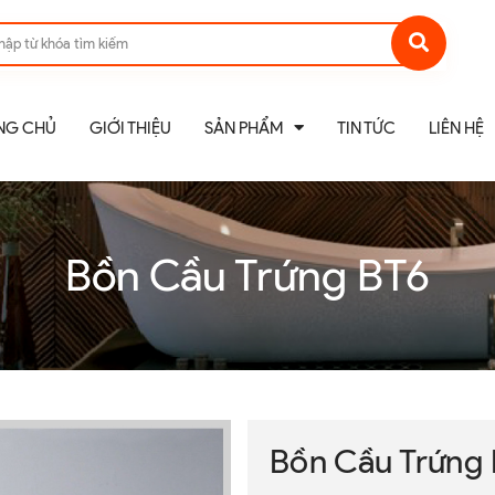
NG CHỦ
GIỚI THIỆU
SẢN PHẨM
TIN TỨC
LIÊN HỆ
Bồn Cầu Trứng BT6
Bồn Cầu Trứng