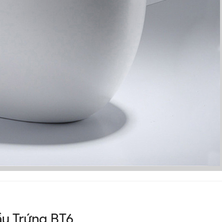
ầu Trứng BT6