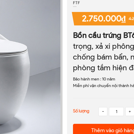
FTF
2.750.000₫
4.
Bồn cầu trứng BT
trọng, xả xi phôn
chống bám bẩn, n
phòng tắm hiện đạ
Bảo hành men : 10 năm
Miễn phí vận chuyển nội thành hà
Số lượng
-
+
Thêm vào giỏ hàn