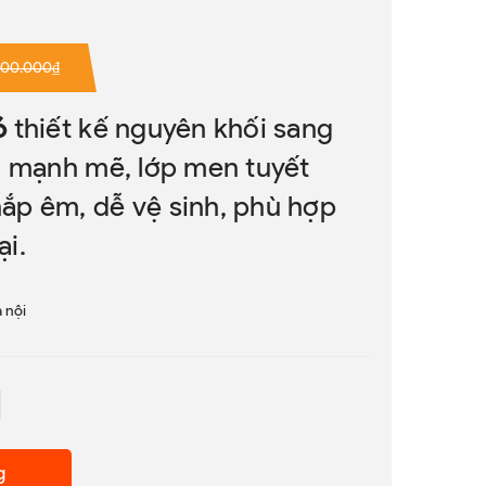
200.000₫
6
thiết kế nguyên khối sang
g mạnh mẽ, lớp men tuyết
ắp êm, dễ vệ sinh, phù hợp
i.
 nội
g