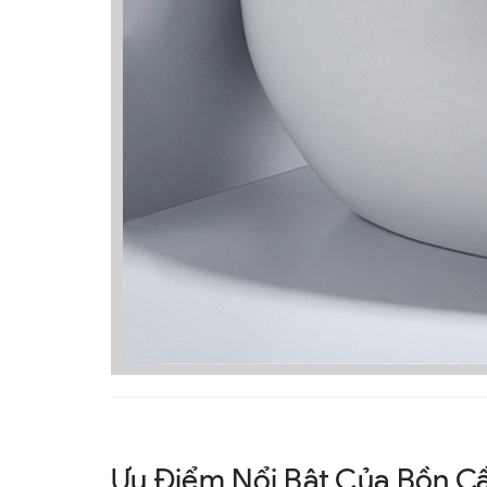
Ưu Điểm Nổi Bật Của Bồn C