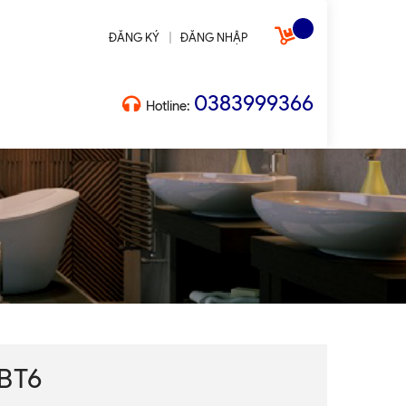
|
ĐĂNG KÝ
ĐĂNG NHẬP
0383999366
Hotline:
 BT6