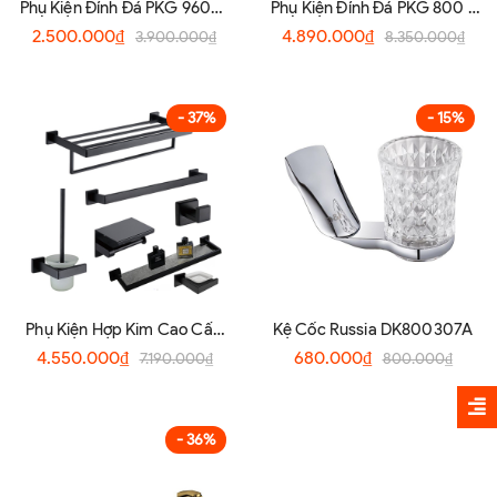
Phụ Kiện Đính Đá PKG 9600-
Phụ Kiện Đính Đá PKG 800 -
1
a
2.500.000₫
4.890.000₫
3.900.000₫
8.350.000₫
- 37%
- 15%
Phụ Kiện Hợp Kim Cao Cấp
Kệ Cốc Russia DK800307A
PKG - 003BL
4.550.000₫
680.000₫
7.190.000₫
800.000₫
- 36%