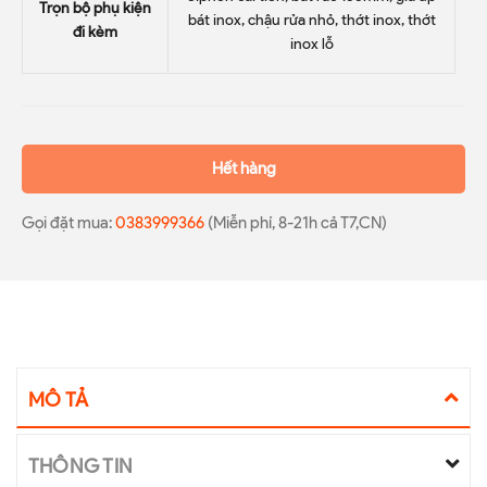
Trọn bộ phụ kiện
bát inox, chậu rửa nhỏ, thớt inox, thớt
đi kèm
inox lỗ
Hết hàng
Gọi đặt mua:
0383999366
(Miễn phí, 8-21h cả T7,CN)
MÔ TẢ
THÔNG TIN