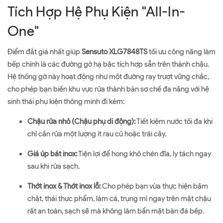
Tích Hợp Hệ Phụ Kiện "All-In-
One"
Điểm đắt giá nhất giúp
Sensuto XLG7848TS
tối ưu công năng làm
bếp chính là các đường gờ hạ bậc tích hợp sẵn trên thành chậu.
Hệ thống gờ này hoạt động như một đường ray trượt vững chắc,
cho phép bạn biến khu vực rửa thành bàn sơ chế đa năng với hệ
sinh thái phụ kiện thông minh đi kèm:
Chậu rửa nhỏ (Chậu phụ di động):
Tiết kiệm nước tối đa khi
chỉ cần rửa một lượng ít rau củ hoặc trái cây.
Giá úp bát inox:
Tiện lợi để hong khô chén đĩa, ly tách ngay
sau khi rửa sạch.
Thớt inox & Thớt inox lỗ:
Cho phép bạn vừa thực hiện băm
chặt, thái thực phẩm, làm cá, trụng mì ngay trên mặt chậu
rất an toàn, sạch sẽ mà không làm bẩn mặt bàn đá bếp.