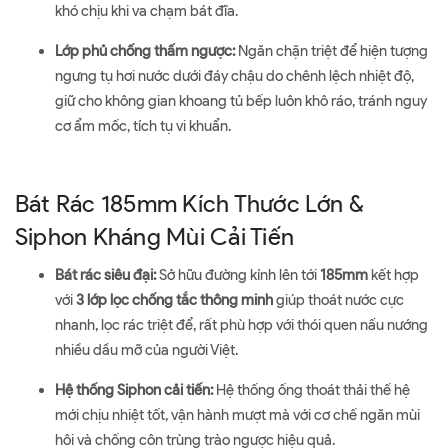
khó chịu khi va chạm bát đĩa.
Lớp phủ chống thấm ngược:
Ngăn chặn triệt để hiện tượng
ngưng tụ hơi nước dưới đáy chậu do chênh lệch nhiệt độ,
giữ cho không gian khoang tủ bếp luôn khô ráo, tránh nguy
cơ ẩm mốc, tích tụ vi khuẩn.
Bát Rác 185mm Kích Thước Lớn &
Siphon Kháng Mùi Cải Tiến
Bát rác siêu đại:
Sở hữu đường kính lên tới
185mm
kết hợp
với
3 lớp lọc chống tắc thông minh
giúp thoát nước cực
nhanh, lọc rác triệt để, rất phù hợp với thói quen nấu nướng
nhiều dầu mỡ của người Việt.
Hệ thống Siphon cải tiến:
Hệ thống ống thoát thải thế hệ
mới chịu nhiệt tốt, vận hành mượt mà với cơ chế ngăn mùi
hôi và chống côn trùng trào ngược hiệu quả.