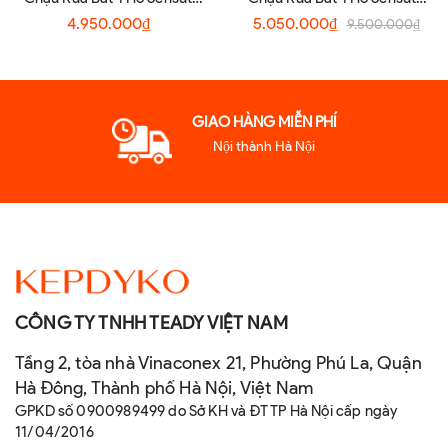
S7045TSA
S8650TS Decor
4.950.000₫
5.050.000₫
9.500.000₫
GIAO HÀNG MIỄN PHÍ
Nội thành Hà Nội
CÔNG TY TNHH TEADY VIỆT NAM
Tầng 2, tòa nhà Vinaconex 21, Phường Phú La, Quận
Hà Đông, Thành phố Hà Nội, Việt Nam
GPKD số 0900989499 do Sở KH và ĐT TP Hà Nội cấp ngày
11/04/2016