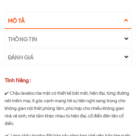
MÔ TẢ
THÔNG TIN
ĐÁNH GIÁ
Tính Năng :
✔️ Chậu lavabo rửa mặt có thiết kế bắt mắt, hiện đại, từng đường
nét mềm mại, ít góc cạnh mang tới sự tiện nghi sang trọng cho
không gian nội thất phòng tắm, phù hợp cho nhiều không gian
nhà vệ sinh, nhà tắm khác nhau từ hiện đại, cổ điển đến tân cổ
điển.
✔️ Lòng chậu lavabo đặt bàn sâu rộng hạn chế việc bắn tóe nước