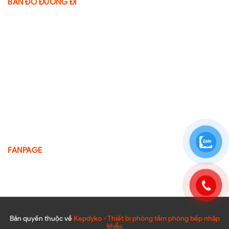
BẢN ĐỒ ĐƯỜNG ĐI
FANPAGE
Bản quyền thuộc về
Kepdyko - Thiết bị phòng tắm phòng bếp nhập
khẩu