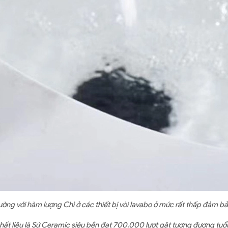
ờng với hàm lượng Chì ở các thiết bị vòi lavabo ở mức rất thấp đảm b
chất liệu là Sứ Ceramic siêu bền đạt 700.000 lượt gật tương đương tuổ