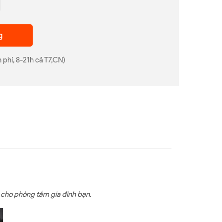
g
 phí, 8-21h cả T7,CN)
 cho phòng tắm gia đình bạn.