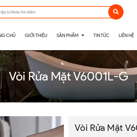
NG CHỦ
GIỚI THIỆU
SẢN PHẨM
TIN TỨC
LIÊN HỆ
Vòi Rửa Mặt V6001L-G
Vòi Rửa Mặt V