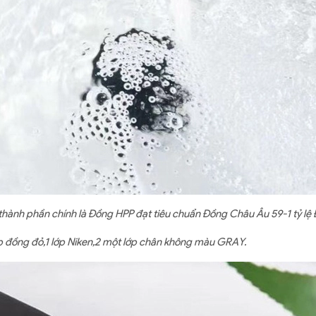
 thành phần chính là Đồng HPP đạt tiêu chuẩn Đồng Châu Âu 59-1 tỷ l
ớp đồng đỏ,1 lớp Niken,2 một lớp chân không màu GRAY.