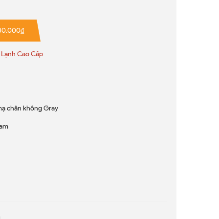
80.000₫
 Lạnh Cao Cấp
mạ chân không Gray
ram