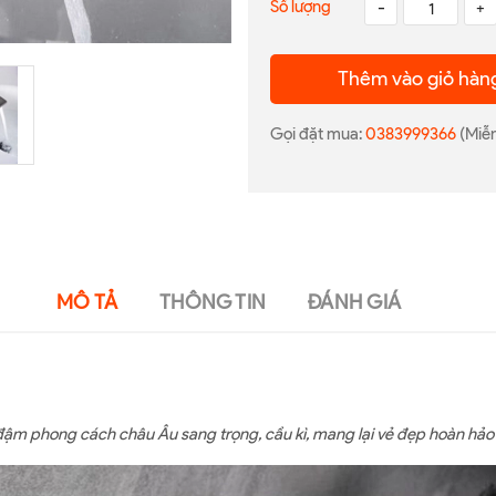
Số lượng
-
+
Thêm vào giỏ hàn
Gọi đặt mua:
0383999366
(Miễn
MÔ TẢ
THÔNG TIN
ĐÁNH GIÁ
đậm phong cách châu Âu sang trọng, cầu kì, mang lại vẻ đẹp hoàn hảo