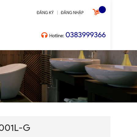
|
ĐĂNG KÝ
ĐĂNG NHẬP
0383999366
Hotline:
6001L-G