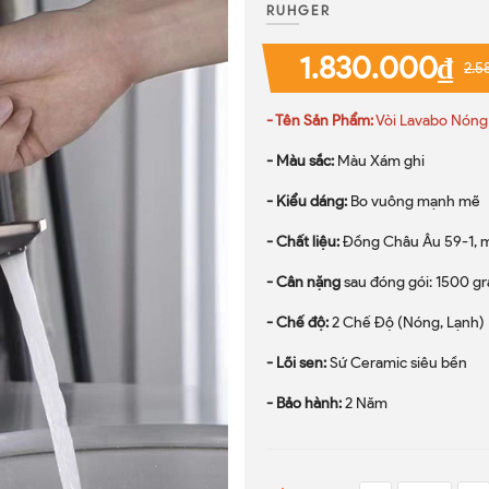
RUHGER
1.830.000₫
2.5
- Tên Sản Phẩm:
Vòi Lavabo Nóng
- Màu sắc:
Màu Xám ghi
- Kiểu dáng:
Bo vuông mạnh mẽ
- Chất liệu:
Đồng Châu Âu 59-1, 
- Cân nặng
sau đóng gói: 1500 g
- Chế độ:
2 Chế Độ (Nóng, Lạnh)
- Lõi sen:
Sứ Ceramic siêu bền
- Bảo hành:
2 Năm