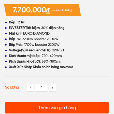
7.700.000₫
15.600.000₫
Bếp : 2 Từ
INVESTER Tiết kiệm
30%
điện năng
Mặt kính EURO DIAMOND
Bếp
Trái: 2200w booster 2800W
Bếp
Phải: 1700w booster 2200W
Voltage(V)/Frequency(Hz): 220/50
Kích thước mặt bếp:
720x420mm
Kích thước khoét đá:
680x380mm
Xuất Xứ : Nhập Khẩu chính hãng malaysia
Số lượng
-
+
Thêm vào giỏ hàng