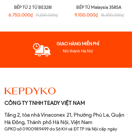
BẾP TỪ 2 TỪ BE328I
BẾP TỪ Malaysia 358SA
6.750.000₫
9.100.000₫
11.200.000₫
15.300.000₫
GIAO HÀNG MIỄN PHÍ
Nội thành Hà Nội
CÔNG TY TNHH TEADY VIỆT NAM
Tầng 2, tòa nhà Vinaconex 21, Phường Phú La, Quận
Hà Đông, Thành phố Hà Nội, Việt Nam
GPKD số 0900989499 do Sở KH và ĐT TP Hà Nội cấp ngày