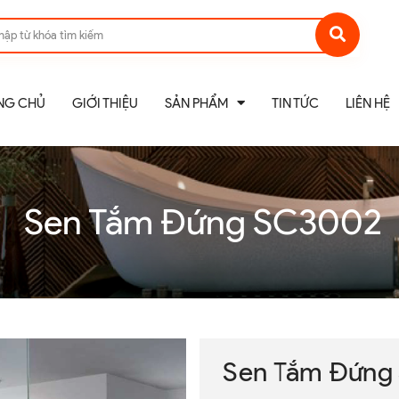
NG CHỦ
GIỚI THIỆU
SẢN PHẨM
TIN TỨC
LIÊN HỆ
Sen Tắm Đứng SC3002
Sen Tắm Đứng