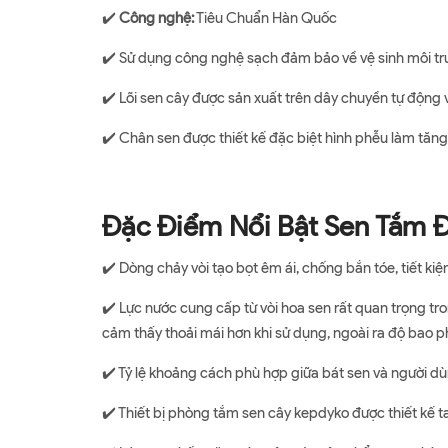
✔️
Công nghệ:
Tiêu Chuẩn Hàn Quốc
✔️ Sử dụng công nghệ sạch đảm bảo về vệ sinh môi trư
✔️ Lõi sen cây được sản xuất trên dây chuyền tự động 
✔️ Chân sen được thiết kế đặc biệt hình phễu làm tăng
Đặc Điểm Nổi Bật Sen Tắm
✔️ Dòng chảy vòi tạo bọt êm ái, chống bắn tóe, tiết k
✔️ Lực nước cung cấp từ vòi hoa sen rất quan trọng tr
cảm thấy thoải mái hơn khi sử dụng, ngoài ra độ bao 
✔️ Tỷ lệ khoảng cách phù hợp giữa bát sen và người dù
✔️ Thiết bị phòng tắm sen cây kepdyko được thiết kế t