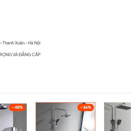
- Thanh Xuân - Hà Nội
G TRỌNG VÀ ĐẲNG CẤP
- 48%
- 46%