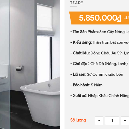
TEADY
5.850.000₫
11
- Tên Sản Phẩm:
Sen Cây Nóng Lạn
- Kiểu dáng:
Thân tròn,bát sen v
- Chất liệu:
Đồng Châu Âu 59-1,m
- Chế độ:
2 Chế Độ (Nóng, Lạnh)
- Lõi sen:
Sứ Ceramic siêu bền
- Bảo hành:
5 Năm
- Xuất xứ:
Nhập Khẩu Chính Hãng
Số lượng
-
+