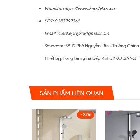
Website:
https://www.kepdyko.com
SĐT: 0383999366
Email : Ceokepdyko@gmail.com
Shwroom :Số 12 Phố Nguyễn Lân - Trường Chinh 
Thiết bị phòng tắm ,nhà bếp KEPDYKO :SAN
SẢN PHẨM LIÊN QUAN
- 37%