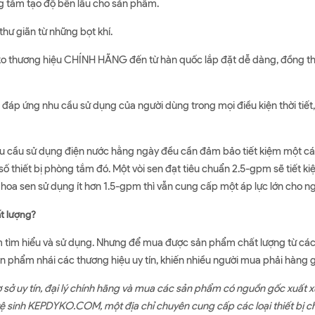
 tắm tạo độ bền lâu cho sản phẩm.
hư giãn từ những bọt khí.
 thương hiệu CHÍNH HÃNG đến từ hàn quốc lắp đặt dễ dàng, đồng thời 
nh đáp ứng nhu cầu sử dụng của người dùng trong mọi điều kiện thời tiế
nhu cầu sử dụng điện nước hằng ngày đều cần đảm bảo tiết kiệm một c
số thiết bị phòng tắm đó. Một vòi sen đạt tiêu chuẩn 2.5-gpm sẽ tiết k
i hoa sen sử dụng ít hơn 1.5-gpm thì vẫn cung cấp một áp lực lớn cho n
ất lượng?
m tìm hiểu và sử dụng. Nhưng để mua được sản phẩm chất lượng từ các t
sản phẩm nhái các thương hiệu uy tín, khiến nhiều người mua phải hàng 
 sở uy tín, đại lý chính hãng và mua các sản phẩm có nguồn gốc xuất x
vệ sinh KEPDYKO.COM, một địa chỉ chuyên cung cấp các loại thiết bị c