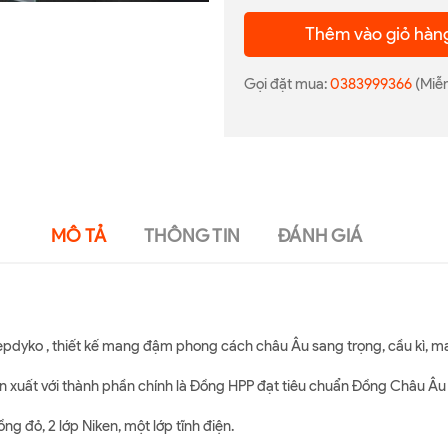
Thêm vào giỏ hàn
Gọi đặt mua:
0383999366
(Miễn
MÔ TẢ
THÔNG TIN
ĐÁNH GIÁ
epdyko , thiết kế mang đậm phong cách châu Âu sang trọng, cầu kì, ma
 xuất với thành phần chính là Đồng HPP đạt tiêu chuẩn Đồng Châu Âu 
g đỏ, 2 lớp Niken, một lớp tĩnh điện.