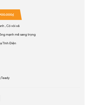
.900.000₫
h , Có vòi xả
uông mạnh mẽ sang trọng
ạ Tĩnh Điện
 Teady