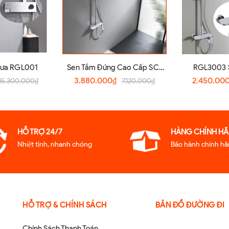
Mưa RGL001
Sen Tắm Đứng Cao Cấp SC-
RGL3003 
4060k
3.880.000₫
2.450.00
15.300.000₫
7.120.000₫
HỖ TRỢ 24/7
HÀNG CHÍNH HA
Nhiệt tình, nhanh chóng
Bảo hành chính ha
HỖ TRỢ & CHÍNH SÁCH
BẢN ĐỒ ĐƯỜNG ĐI
Chính Sách Thanh Toán