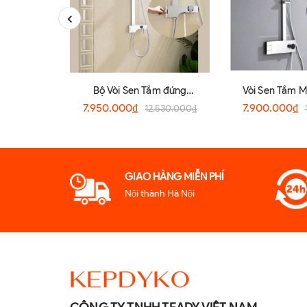
Bộ Vòi Sen Tắm đứng
Vòi Sen Tắm 
RGL91573 Cao cấp
7.950.000₫
7.900.000₫
12.530.000₫
GIAO HÀNG MIỄN PHÍ
Nội thành Hà Nội