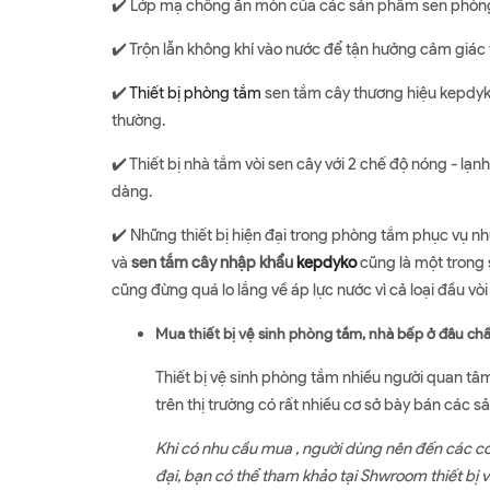
✔️ Lớp mạ chống ăn mòn của các sản phẩm sen phòng
✔️ Trộn lẫn không khí vào nước để tận hưởng cảm giác t
✔️
Thiết bị phòng tắm
sen tắm cây thương hiệu kepdyko
thường.
✔️ Thiết bị nhà tắm vòi sen cây với 2 chế độ nóng - lạ
dàng.
✔️ Những thiết bị hiện đại trong phòng tắm phục vụ 
và
sen tắm cây nhập khẩu
kepdyko
cũng là một trong 
cũng đừng quá lo lắng về áp lực nước vì cả loại đầu vò
Mua thiết bị vệ sinh phòng tắm, nhà bếp ở đâu ch
Thiết bị vệ sinh phòng tắm nhiều người quan tâ
trên thị trường có rất nhiều cơ sở bày bán các 
Khi có nhu cầu mua , người dùng nên đến các cơ
đại, bạn có thể tham khảo tại Shwroom thiết bị 