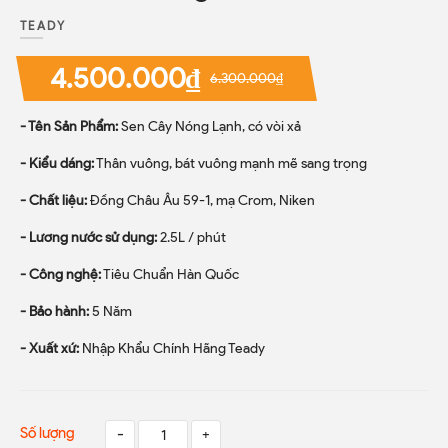
TEADY
4.500.000₫
6.300.000₫
- Tên Sản Phẩm:
Sen Cây Nóng Lạnh, có vòi xả
- Kiểu dáng:
Thân vuông, bát vuông mạnh mẽ sang trọng
- Chất liệu:
Đồng Châu Âu 59-1, mạ Crom, Niken
- Lương nước sử dụng:
2.5L / phút
- Công nghệ:
Tiêu Chuẩn Hàn Quốc
- Bảo hành:
5 Năm
- Xuất xứ:
Nhập Khẩu Chính Hãng Teady
Số lượng
-
+