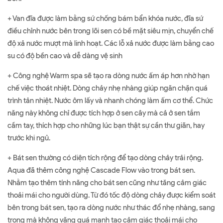
+ Van đĩa được làm bằng sứ chống bám bẩn khóa nước, đĩa sứ
điều chỉnh nước bên trong lõi sen có bề mặt siêu mịn, chuyển chế
độ xả nước mượt mà linh hoạt. Các lỗ xả nước được làm bằng cao
su có độ bền cao và dễ dàng vệ sinh
+ Công nghệ Warm spa sẽ tạo ra dòng nước ấm áp hơn nhờ hạn
chế việc thoát nhiệt. Dòng chảy nhẹ nhàng giúp ngăn chặn quá
trình tản nhiệt. Nước ôm lấy và nhanh chóng làm ấm cơ thể. Chức
năng này không chỉ được tích hợp ở sen cây mà cả ở sen tắm
cầm tay, thích hợp cho những lúc bạn thật sự cần thư giãn, hay
trước khi ngủ.
+ Bát sen thường có diện tích rộng để tạo dòng chảy trải rộng.
Aqua đã thêm công nghệ Cascade Flow vào trong bát sen.
Nhằm tạo thêm tính năng cho bát sen cũng như tăng cảm giác
thoải mái cho người dùng. Từ đó tốc độ dòng chảy được kiểm soát
bên trong bát sen, tạo ra dòng nước như thác đổ nhẹ nhàng, sang
trọng mà không văng quá mạnh tạo cảm giác thoải mái cho