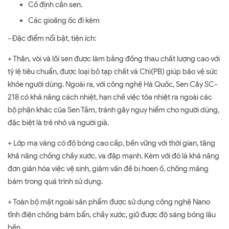
Cố định cần sen.
Các gioăng ốc đi kèm
- Đặc điểm nổi bật, tiện ích:
+ Thân, vòi và lõi sen được làm bằng đồng thau chất lượng cao với
tỷ lệ tiêu chuẩn, được loại bỏ tạp chất và Chì(PB) giúp bảo vệ sức
khỏe người dùng. Ngoài ra, với công nghệ Hà Quốc, Sen Cây SC-
218 có khả năng cách nhiệt, hạn chế việc tỏa nhiệt ra ngoài các
bộ phận khác của Sen Tắm, tránh gây nguy hiểm cho người dùng,
đặc biệt là trẻ nhỏ và người già.
+ Lớp mạ vàng có độ bóng cao cấp, bền vững với thời gian, tăng
khả năng chống chầy xước, va đập mạnh. Kèm với đó là khả năng
đơn giản hóa việc vệ sinh, giảm vấn đề bị hoen ố, chống mảng
bám trong quá trình sử dụng.
+ Toàn bộ mặt ngoài sản phẩm được sử dụng công nghệ Nano
tĩnh điện chống bám bẩn, chầy xước, giữ được độ sáng bóng lâu
bền.