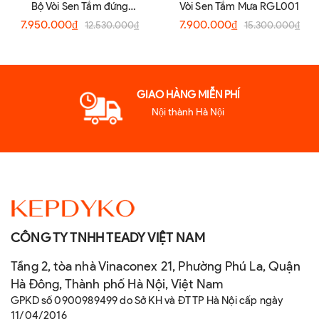
Bộ Vòi Sen Tắm đứng
Vòi Sen Tắm Mưa RGL001
RGL91573 Cao cấp
7.950.000₫
7.900.000₫
12.530.000₫
15.300.000₫
GIAO HÀNG MIỄN PHÍ
Nội thành Hà Nội
CÔNG TY TNHH TEADY VIỆT NAM
Tầng 2, tòa nhà Vinaconex 21, Phường Phú La, Quận
Hà Đông, Thành phố Hà Nội, Việt Nam
GPKD số 0900989499 do Sở KH và ĐT TP Hà Nội cấp ngày
11/04/2016