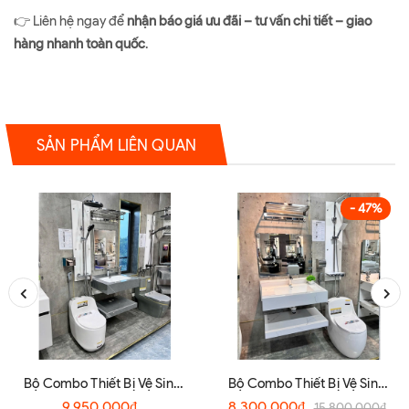
👉 Liên hệ ngay để
nhận báo giá ưu đãi – tư vấn chi tiết – giao
hàng nhanh toàn quốc
.
SẢN PHẨM LIÊN QUAN
- 47%
Bộ Combo Thiết Bị Vệ Sinh
Bộ Combo Thiết Bị Vệ Sinh
Phòng Tắm CB0022 Chính
Phòng Tắm CB0025 Cao
9.950.000₫
8.300.000₫
15.800.000₫