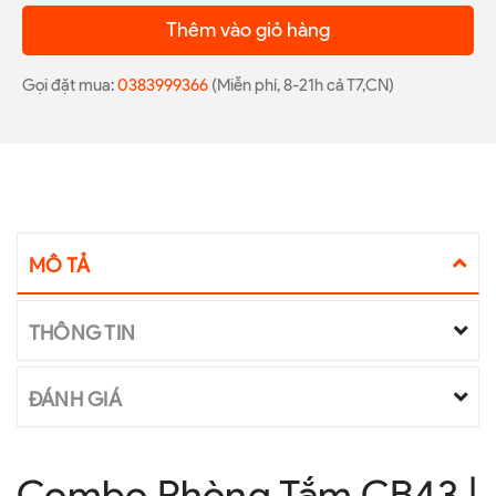
Thêm vào giỏ hàng
Gọi đặt mua:
0383999366
(Miễn phí, 8-21h cả T7,CN)
MÔ TẢ
THÔNG TIN
ĐÁNH GIÁ
Combo Phòng Tắm CB43 |