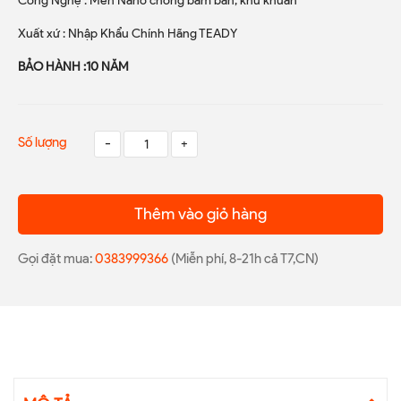
Công Nghệ : Men Nano chống bám bẩn, khử khuẩn
Xuất xứ : Nhập Khẩu Chính Hãng TEADY
BẢO HÀNH :10 NĂM
Số lượng
-
+
Thêm vào giỏ hàng
Gọi đặt mua:
0383999366
(Miễn phí, 8-21h cả T7,CN)