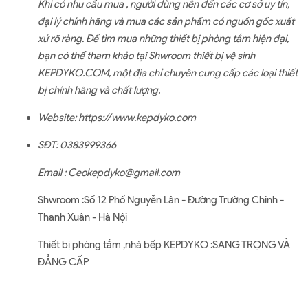
Khi có nhu cầu mua , người dùng nên đến các cơ sở uy tín,
đại lý chính hãng và mua các sản phẩm có nguồn gốc xuất
xứ rõ ràng. Để tìm mua những thiết bị phòng tắm hiện đại,
bạn có thể tham khảo tại Shwroom thiết bị vệ sinh
KEPDYKO.COM, một địa chỉ chuyên cung cấp các loại thiết
bị chính hãng và chất lượng.
Website:
https://www.kepdyko.com
SĐT: 0383999366
Email : Ceokepdyko@gmail.com
Shwroom :Số 12 Phố Nguyễn Lân - Đường Trường Chinh -
Thanh Xuân - Hà Nội
Thiết bị phòng tắm ,nhà bếp KEPDYKO :SANG TRỌNG VÀ
ĐẲNG CẤP