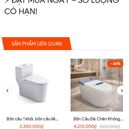
⚡ ĐẶT MUA NGAY – SỐ LƯỢNG
CÓ HẠN!
SẢN PHẨM LIÊN QUAN
- 44%
Bồn cầu 1 khối, bồn cầu liền
Bồn Cầu Đá Chân Không
khối R17
Dùng Điện Cao Cấp R6808
2.350.000₫
4.210.000₫
7.500.000₫