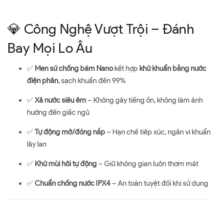
💎 Công Nghệ Vượt Trội – Đánh
Bay Mọi Lo Âu
✅
Men sứ chống bám Nano
kết hợp
khử khuẩn bằng nước
điện phân
, sạch khuẩn đến 99%
✅
Xả nước siêu êm
– Không gây tiếng ồn, không làm ảnh
hưởng đến giấc ngủ
✅
Tự động mở/đóng nắp
– Hạn chế tiếp xúc, ngăn vi khuẩn
lây lan
✅
Khử mùi hôi tự động
– Giữ không gian luôn thơm mát
✅
Chuẩn chống nước IPX4
– An toàn tuyệt đối khi sử dụng