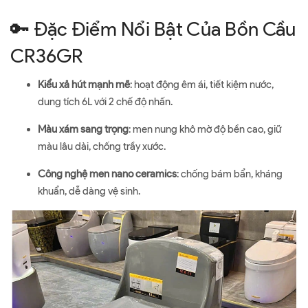
🔑 Đặc Điểm Nổi Bật Của Bồn Cầu
CR36GR
Kiểu xả hút mạnh mẽ
: hoạt động êm ái, tiết kiệm nước,
dung tích 6L với 2 chế độ nhấn.
Màu xám sang trọng
: men nung khô mờ độ bền cao, giữ
màu lâu dài, chống trầy xước.
Công nghệ men nano ceramics
: chống bám bẩn, kháng
khuẩn, dễ dàng vệ sinh.