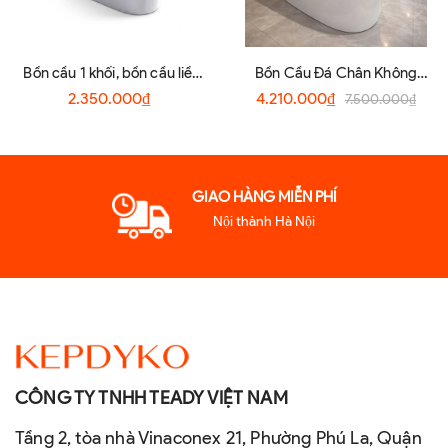
Bồn cầu 1 khối, bồn cầu liền
Bồn Cầu Đá Chân Không
khối R17
Dùng Điện Cao Cấp R6808
2.350.000₫
4.210.000₫
7.500.000₫
GIAO HÀNG MIỄN PHÍ
Nội thành Hà Nội
CÔNG TY TNHH TEADY VIỆT NAM
Tầng 2, tòa nhà Vinaconex 21, Phường Phú La, Quận