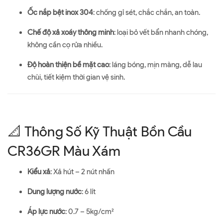
Ốc nắp bệt inox 304
: chống gỉ sét, chắc chắn, an toàn.
Chế độ xả xoáy thông minh
: loại bỏ vết bẩn nhanh chóng,
không cần cọ rửa nhiều.
Độ hoàn thiện bề mặt cao
: láng bóng, mịn màng, dễ lau
chùi, tiết kiệm thời gian vệ sinh.
📐 Thông Số Kỹ Thuật Bồn Cầu
CR36GR Màu Xám
Kiểu xả
: Xả hút – 2 nút nhấn
Dung lượng nước
: 6 lít
Áp lực nước
: 0.7 – 5kg/cm²