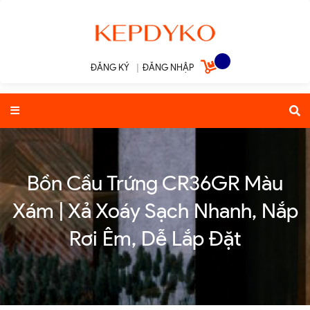
ĐĂNG KÝ
|
ĐĂNG NHẬP
Bồn Cầu Trứng CR36GR Màu
Xám | Xả Xoáy Sạch Nhanh, Nắp
Rơi Êm, Dễ Lắp Đặt