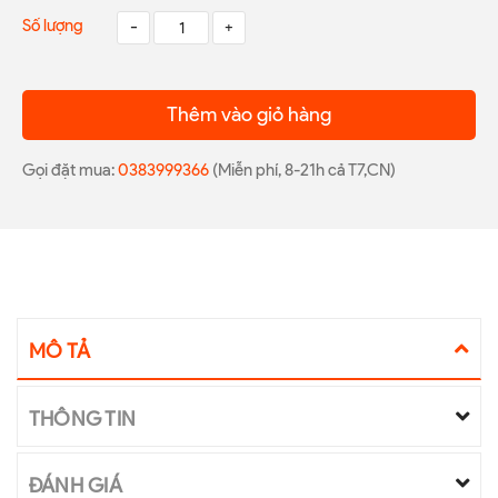
Số lượng
-
+
Thêm vào giỏ hàng
Gọi đặt mua:
0383999366
(Miễn phí, 8-21h cả T7,CN)
MÔ TẢ
THÔNG TIN
ĐÁNH GIÁ