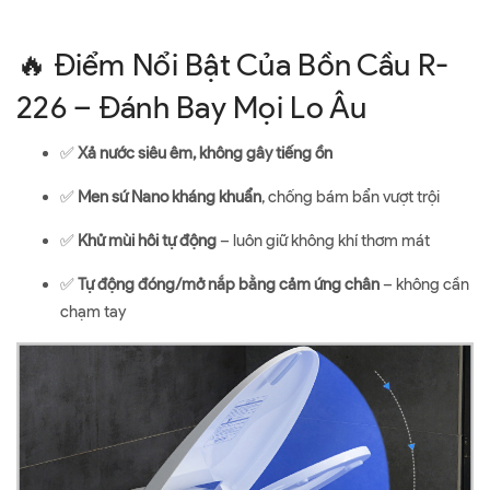
🔥 Điểm Nổi Bật Của Bồn Cầu R-
226 – Đánh Bay Mọi Lo Âu
✅
Xả nước siêu êm, không gây tiếng ồn
✅
Men sứ Nano kháng khuẩn
, chống bám bẩn vượt trội
✅
Khử mùi hôi tự động
– luôn giữ không khí thơm mát
✅
Tự động đóng/mở nắp bằng cảm ứng chân
– không cần
chạm tay