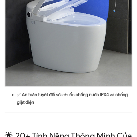
✅
An toàn tuyệt đối
với chuẩn
chống nước IPX4
và
chống
giật điện
🌟 20+ Tính Năng Thông Minh Của