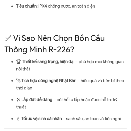
Tiêu chuẩn
: IPX4 chống nước, an toàn điện
✅ Vì Sao Nên Chọn Bồn Cầu
Thông Minh R-226?
🏆
Thiết kế sang trọng, hiện đại
– phù hợp mọi không gian
nội thất
🚀
Tích hợp công nghệ Nhật Bản
– hiệu quả và bền bỉ theo
thời gian
🛠
Lắp đặt dễ dàng
– có thể tự lắp hoặc được hỗ trợ kỹ
thuật
💧
Tối ưu vệ sinh cá nhân
– sạch sâu, an toàn và tiện nghi