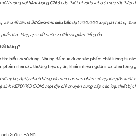
môi trường với
hàm lượng Chì
ở các thiết bị vòi lavabo ở mức rất thấ
 với chất liệu là
Sứ Ceramic siêu bền
đạt 700.000 lượt gật tương đươn
h phễu làm tăng áp suất nước và đầu ra giảm tiếng ồn.
chất lượng?
m tìm hiểu và sử dụng. Nhưng để mua được sản phẩm chất lượng từ các t
sản phẩm nhái các thương hiệu uy tín, khiến nhiều người mua phải hàng 
 sở uy tín, đại lý chính hãng và mua các sản phẩm có nguồn gốc xuất x
vệ sinh KEPDYKO.COM, một địa chỉ chuyên cung cấp các loại thiết bị c
hanh Xuân - Hà Nội