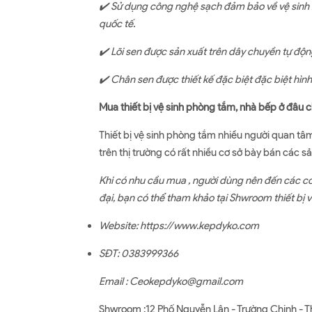
✔️
Sử dụng công nghệ sạch đảm bảo về vệ sinh 
quốc tế.
✔️
Lõi sen được sản xuất trên dây chuyền tự động
✔️
Chân sen được thiết kế đặc biệt đặc biệt hìn
Mua thiết bị vệ sinh phòng tắm, nhà bếp ở đâu 
Thiết bị vệ sinh phòng tắm nhiều người quan tâ
trên thị trường có rất nhiều cơ sở bày bán các 
Khi có nhu cầu mua , người dùng nên đến các cơ
đại, bạn có thể tham khảo tại Shwroom thiết bị 
Website:
https://www.kepdyko.com
SĐT: 0383999366
Email : Ceokepdyko@gmail.com
Shwroom :12 Phố Nguyễn Lân - Trường Chinh - T