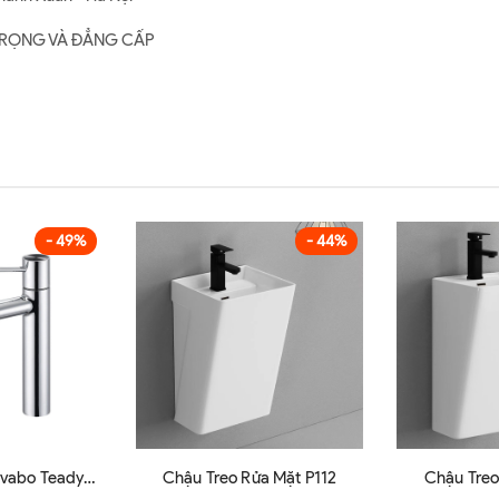
G TRỌNG VÀ ĐẲNG CẤP
- 49%
- 44%
avabo Teady
Chậu Treo Rửa Mặt P112