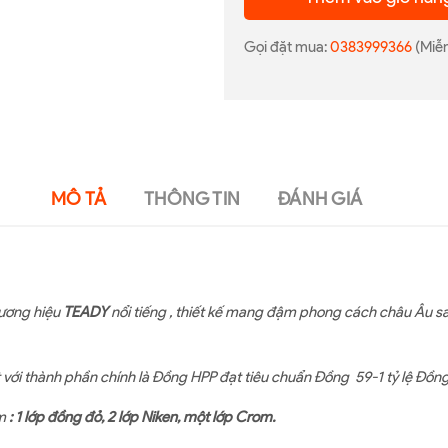
Gọi đặt mua:
0383999366
(Miễn
MÔ TẢ
THÔNG TIN
ĐÁNH GIÁ
hương hiệu
TEADY
nổi tiếng , thiết kế mang đậm phong cách châu Âu sa
 với thành phần chính là Đồng HPP đạt tiêu chuẩn Đồng 59-1 tỷ lệ Đồn
ồm
: 1 lớp đồng đỏ, 2 lớp Niken, một lớp Crom.