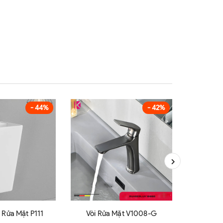
- 44%
- 42%
Chậu Treo Rửa Mặt P111
Vòi Rửa Mặt V1008-G
Vòi Rửa 