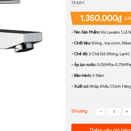
TEADY
1.350.000₫
2.3
- Tên Sản Phẩm:
Vòi Lavabo 1 Lỗ 
- Chất liệu:
Đồng , mạ crom, Nike
- Chế độ:
2 Chế Độ (Nóng, Lạnh)
- Áp lực nước:
0.05MPa~0.75MPa
- Bảo hành:
5 Năm
- Xuất xứ:
Nhập Khẩu Chính Hãn
Số lượng
-
+
Thêm vào giỏ hàn