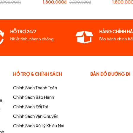
nh Hãng
1.800.000₫
1.800.00
3.900.000₫
3.200.000₫
HỖ TRỢ 24/7
HÀNG CHÍNH HA
Nhiệt tình, nhanh chóng
Bảo hành chính ha
HỖ TRỢ & CHÍNH SÁCH
BẢN ĐỒ ĐƯỜNG ĐI
Chính Sách Thanh Toán
Chính Sách Bảo Hành
a,
Chính Sách Đổi Trả
m
p
Chính Sách Vận Chuyển
Chính Sách Xử Lý Khiếu Nại
anh