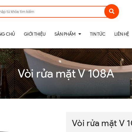
NG CHỦ
GIỚI THIỆU
SẢN PHẨM
TIN TỨC
LIÊN HỆ
Vòi rửa mặt V 108A
Vòi rửa mặt V 