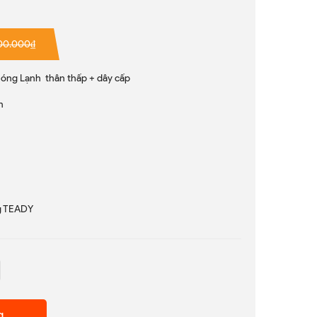
00.000₫
Nóng Lạnh thân thấp + dây cấp
n
g TEADY
g