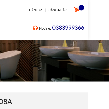
|
ĐĂNG KÝ
ĐĂNG NHẬP
0383999366
Hotline:
108A