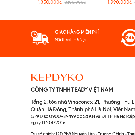
V314 Chính Hãng
V109 Chí
1.350.000₫
1.990.000₫
3.100.000₫
GIAO HÀNG MIỄN PHÍ
Nội thành Hà Nội
CÔNG TY TNHH TEADY VIỆT NAM
Tầng 2, tòa nhà Vinaconex 21, Phường Phú L
Quận Hà Đông, Thành phố Hà Nội, Việt Na
GPKD số 0900989499 do Sở KH và ĐT TP Hà Nội cấ
ngày 11/04/2016
Trụ sở chính: 12D Phố Nguyễn Lân - Trường Chinh - Th