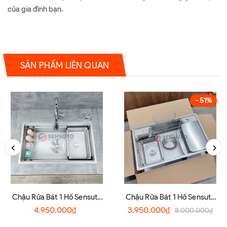
của gia đình bạn.
SẢN PHẨM LIÊN QUAN
- 51%
Chậu Rửa Bát 1 Hố Sensuto
Chậu Rửa Bát 1 Hố Sensuto
S7045TSA
XLG7848TS
4.950.000₫
3.950.000₫
8.000.000₫