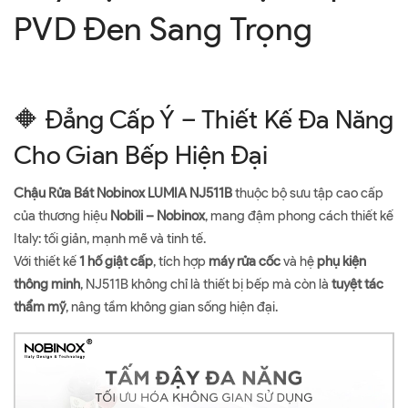
PVD Đen Sang Trọng
🔶 Đẳng Cấp Ý – Thiết Kế Đa Năng
Cho Gian Bếp Hiện Đại
Chậu Rửa Bát Nobinox LUMIA NJ511B
thuộc bộ sưu tập cao cấp
của thương hiệu
Nobili – Nobinox
, mang đậm phong cách thiết kế
Italy: tối giản, mạnh mẽ và tinh tế.
Với thiết kế
1 hố giật cấp
, tích hợp
máy rửa cốc
và hệ
phụ kiện
thông minh
, NJ511B không chỉ là thiết bị bếp mà còn là
tuyệt tác
thẩm mỹ
, nâng tầm không gian sống hiện đại.