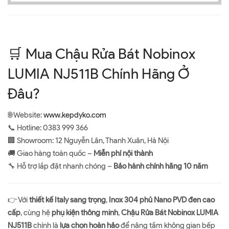
🛒 Mua Chậu Rửa Bát Nobinox
LUMIA NJ511B Chính Hãng Ở
Đâu?
🌐 Website:
www.kepdyko.com
📞 Hotline: 0383 999 366
🏢 Showroom: 12 Nguyễn Lân, Thanh Xuân, Hà Nội
🚚 Giao hàng toàn quốc –
Miễn phí nội thành
🔧 Hỗ trợ lắp đặt nhanh chóng –
Bảo hành chính hãng 10 năm
👉 Với
thiết kế Italy sang trọng
,
Inox 304 phủ Nano PVD đen cao
cấp
, cùng hệ
phụ kiện thông minh
,
Chậu Rửa Bát Nobinox LUMIA
NJ511B
chính là
lựa chọn hoàn hảo
để nâng tầm không gian bếp