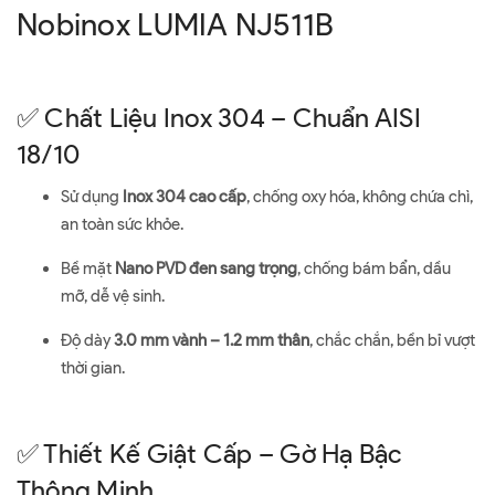
Nobinox LUMIA NJ511B
✅ Chất Liệu Inox 304 – Chuẩn AISI
18/10
Sử dụng
Inox 304 cao cấp
, chống oxy hóa, không chứa chì,
an toàn sức khỏe.
Bề mặt
Nano PVD đen sang trọng
, chống bám bẩn, dầu
mỡ, dễ vệ sinh.
Độ dày
3.0 mm vành – 1.2 mm thân
, chắc chắn, bền bỉ vượt
thời gian.
✅ Thiết Kế Giật Cấp – Gờ Hạ Bậc
Thông Minh