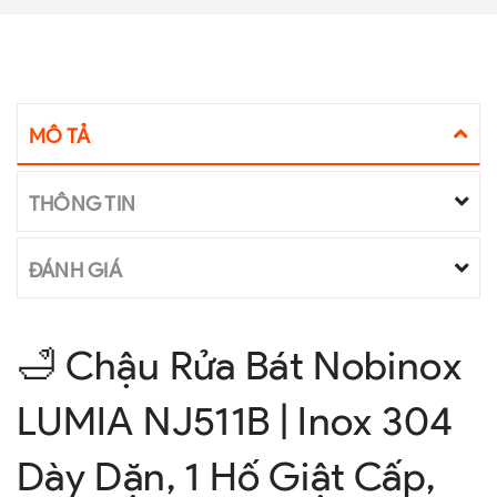
MÔ TẢ
THÔNG TIN
ĐÁNH GIÁ
🛁 Chậu Rửa Bát Nobinox
LUMIA NJ511B | Inox 304
Dày Dặn, 1 Hố Giật Cấp,