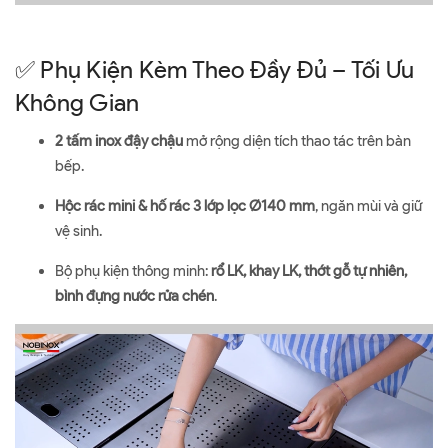
✅ Phụ Kiện Kèm Theo Đầy Đủ – Tối Ưu
Không Gian
2 tấm inox đậy chậu
mở rộng diện tích thao tác trên bàn
bếp.
Hộc rác mini & hố rác 3 lớp lọc Ø140 mm
, ngăn mùi và giữ
vệ sinh.
Bộ phụ kiện thông minh:
rổ LK, khay LK, thớt gỗ tự nhiên,
bình đựng nước rửa chén
.