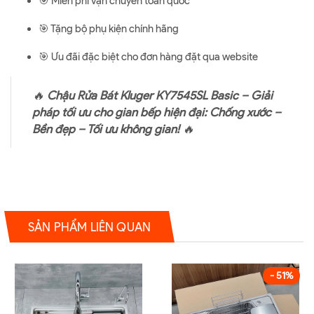
🎯 Miễn phí vận chuyển toàn quốc
🎯 Tặng bộ phụ kiện chính hãng
🎯 Ưu đãi đặc biệt cho đơn hàng đặt qua website
🔥
Chậu Rửa Bát Kluger KY7545SL Basic – Giải
pháp tối ưu cho gian bếp hiện đại: Chống xước –
Bền đẹp – Tối ưu không gian!
🔥
SẢN PHẨM LIÊN QUAN
- 51%