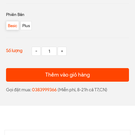
Phiên Bản
Basic
Plus
Số lượng
-
+
Thêm vào giỏ hàng
Gọi đặt mua:
0383999366
(Miễn phí, 8-21h cả T7,CN)