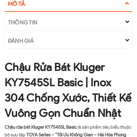
MÔ TẢ
THÔNG TIN
ĐÁNH GIÁ
Chậu Rửa Bát Kluger
KY7545SL Basic | Inox
304 Chống Xước, Thiết Kế
Vuông Gọn Chuẩn Nhật
Chậu rửa bát Kluger KY7545SL Basic
là sản phẩm tiêu biểu thuộc
bộ sưu tập
TOYA Series – “Tối Ưu Không Gian – Hài Hòa Phong