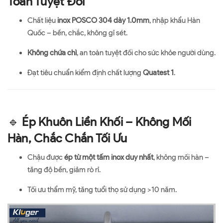
Toàn Tuyệt Đối
Chất liệu
inox POSCO 304 dày 1.0mm
, nhập khẩu Hàn
Quốc – bền, chắc, không gỉ sét.
Không chứa chì
, an toàn tuyệt đối cho sức khỏe người dùng.
Đạt tiêu chuẩn kiểm định chất lượng
Quatest 1
.
🔹
Ép Khuôn Liền Khối – Không Mối
Hàn, Chắc Chắn Tối Ưu
Chậu được
ép từ một tấm inox duy nhất
, không mối hàn –
tăng độ bền, giảm rò rỉ.
Tối ưu thẩm mỹ, tăng tuổi thọ sử dụng >10 năm.