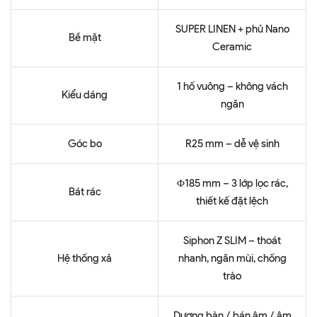
SUPER LINEN + phủ Nano
Bề mặt
Ceramic
1 hố vuông – không vách
Kiểu dáng
ngăn
Góc bo
R25 mm – dễ vệ sinh
Φ185 mm – 3 lớp lọc rác,
Bát rác
thiết kế đặt lệch
Siphon Z SLIM – thoát
Hệ thống xả
nhanh, ngăn mùi, chống
trào
Dương bàn / bán âm / âm