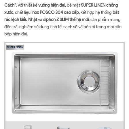
Cách”
. Với thiết kế
vuông hiện đại
, bề mặt
SUPER LINEN chống
xước
, chất liệu
inox POSCO 304 cao cấp
, kết hợp hệ thống
bát
rác lệch kiểu Nhật
và
siphon Z SLIM thế hệ mới
, sản phẩm mang
đến trải nghiệm sử dụng tinh tế, sạch sẽ và bền bỉ trong mọi căn
bếp hiện đại.