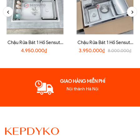
Chậu Rửa Bát 1 Hố Sensuto
Chậu Rửa Bát 1 Hố Sensuto
S7045TSA
XLG7848TS
4.950.000₫
3.950.000₫
8.000.000₫
GIAO HÀNG MIỄN PHÍ
Nội thành Hà Nội