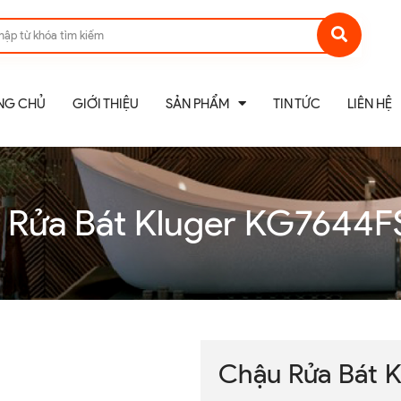
NG CHỦ
GIỚI THIỆU
SẢN PHẨM
TIN TỨC
LIÊN HỆ
 Rửa Bát Kluger KG7644FS
Chậu Rửa Bát 