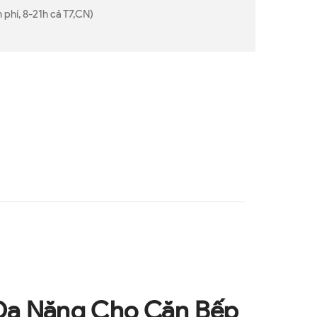
 phí, 8-21h cả T7,CN)
 Đa Năng Cho Căn Bếp