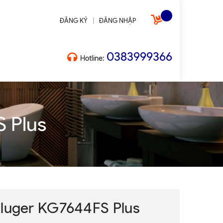
|
ĐĂNG KÝ
ĐĂNG NHẬP
0383999366
Hotline:
 Plus
Kluger KG7644FS Plus