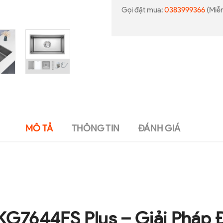
Gọi đặt mua:
0383999366
(Miễn
MÔ TẢ
THÔNG TIN
ĐÁNH GIÁ
 KG7644FS Plus – Giải Pháp