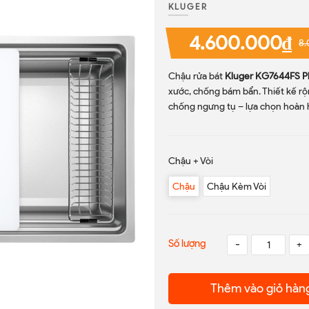
KLUGER
4.600.000₫
8.
Chậu rửa bát
Kluger KG7644FS P
xước, chống bám bẩn. Thiết kế rộ
chống ngưng tụ – lựa chọn hoàn h
Chậu + Vòi
Chậu
Chậu Kèm Vòi
Số lượng
-
+
Thêm vào giỏ hàn