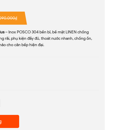
090.000₫
lus
– Inox POSCO 304 bền bỉ, bề mặt LINEN chống
ng rãi, phụ kiện đầy đủ, thoát nước nhanh, chống ồn,
ảo cho căn bếp hiện đại.
g