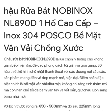
hậu Rửa Bát NOBINOX
NL890D 1 Hố Cao Cấp –
Inox 304 POSCO Bề Mặt
Vân Vải Chống Xước
Chậu rửa bát NOBINOX NL890D
là lựa chọn lý tưởng cho không
gian bếp hiện đại, đề cao phong cách tối giản và gọn gàng. Sở
hữu thiết kế hình chữ nhật thanh thoát với các đường nét sắc sảo,
sản phẩm mang đến vẻ đẹp mạnh mẽ, hiện đại. Điểm nhấn đặc
biệt chính là
bề mặt vân vải siêu mịn
, không chỉ tăng tính thẩm mỹ
mà còn hạn chế tối đa bám vân tay và vết bẩn, giữ chậu luôn sáng
bóng như mới.
Với kích thước rộng rãi
850 x 500mm
và độ sâu
225mm
, lòng