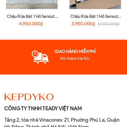
Chậu Rửa Bát 1 Hố Sensuto
Chậu Rửa Bát 1 Hố Sensuto
S7045TSA
XLG7848TS
4.950.000₫
3.950.000₫
8.000.000₫
GIAO HÀNG MIỄN PHÍ
Nội thành Hà Nội
CÔNG TY TNHH TEADY VIỆT NAM
Tầng 2, tòa nhà Vinaconex 21, Phường Phú La, Quận
Hà Đông, Thành phố Hà Nội, Việt Nam