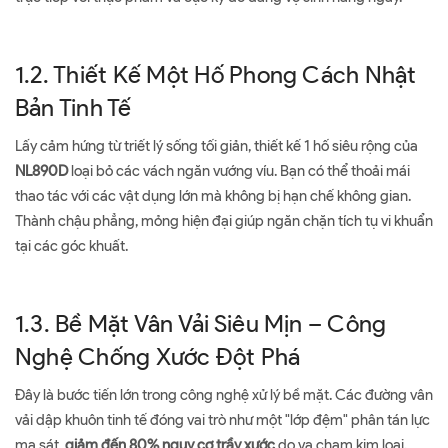
1.2. Thiết Kế Một Hố Phong Cách Nhật
Bản Tinh Tế
Lấy cảm hứng từ triết lý sống tối giản, thiết kế 1 hố siêu rộng của
NL890D
loại bỏ các vách ngăn vướng víu. Bạn có thể thoải mái
thao tác với các vật dụng lớn mà không bị hạn chế không gian.
Thành chậu phẳng, mỏng hiện đại giúp ngăn chặn tích tụ vi khuẩn
tại các góc khuất.
1.3. Bề Mặt Vân Vải Siêu Mịn – Công
Nghệ Chống Xước Đột Phá
Đây là bước tiến lớn trong công nghệ xử lý bề mặt. Các đường vân
vải dập khuôn tinh tế đóng vai trò như một "lớp đệm" phân tán lực
ma sát,
giảm đến 80% nguy cơ trầy xước
do va chạm kim loại.