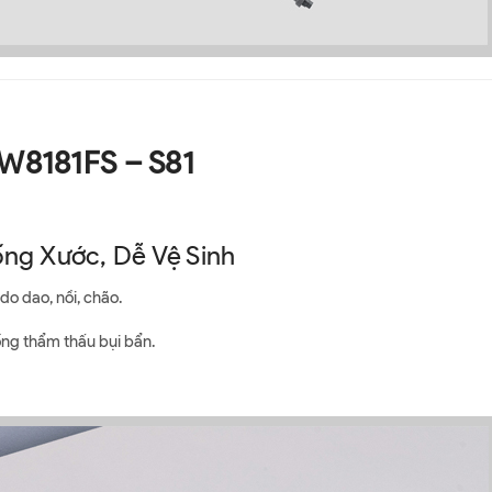
KW8181FS – S81
ống Xước, Dễ Vệ Sinh
do dao, nồi, chão.
g thẩm thấu bụi bẩn.