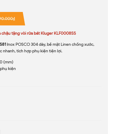
390.000₫
chậu tặng vòi rửa bát Kluger KLF0008SS
 S81
Inox POSCO 304 dày, bề mặt Linen chống xước,
c nhanh, tích hợp phụ kiện tiện lợi.
20 (mm)
 phụ kiện