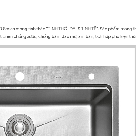
Series mang tinh thần “TÍNH THỜI ĐẠI & TINH TẾ”. Sản phẩm mang thiết
t Linen chống xước, chống bám dầu mỡ, âm bàn, tích hợp phụ kiện thô