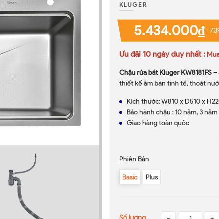
KLUGER
5.434.000₫
7.
Ưu đãi 10 ngày duy nhất :
Mua 
Chậu rửa bát Kluger KW8181FS –
thiết kế âm bàn tinh tế, thoát nướ
Kích thước: W810 x D510 x H2
Bảo hành chậu : 10 năm, 3 năm
Giao hàng toàn quốc
Phiên Bản
Basic
Plus
Số lượng
-
+