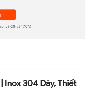
g
 phí, 8-21h cả T7,CN)
 Inox 304 Dày, Thiết