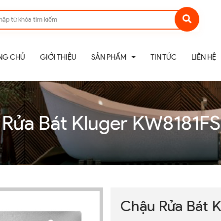
NG CHỦ
GIỚI THIỆU
SẢN PHẨM
TIN TỨC
LIÊN HỆ
Rửa Bát Kluger KW8181FS
Chậu Rửa Bát 