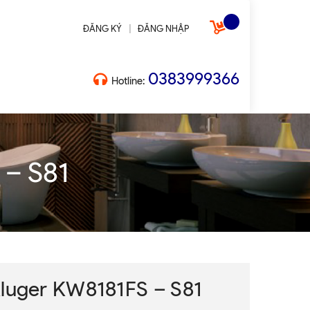
|
ĐĂNG KÝ
ĐĂNG NHẬP
0383999366
Hotline:
 – S81
Kluger KW8181FS – S81