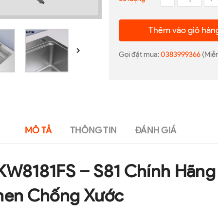
Thêm vào giỏ hàn
Gọi đặt mua:
0383999366
(Miễn
MÔ TẢ
THÔNG TIN
ĐÁNH GIÁ
KW8181FS – S81 Chính Hãng |
inen Chống Xước