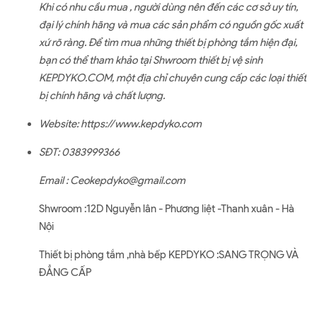
Khi có nhu cầu mua , người dùng nên đến các cơ sở uy tín,
đại lý chính hãng và mua các sản phẩm có nguồn gốc xuất
xứ rõ ràng. Để tìm mua những thiết bị phòng tắm hiện đại,
bạn có thể tham khảo tại Shwroom thiết bị vệ sinh
KEPDYKO.COM, một địa chỉ chuyên cung cấp các loại thiết
bị chính hãng và chất lượng.
Website:
https://www.kepdyko.com
SĐT: 0383999366
Email : Ceokepdyko@gmail.com
Shwroom :12D Nguyễn lân - Phương liệt -Thanh xuân - Hà
Nội
Thiết bị phòng tắm ,nhà bếp KEPDYKO :SANG TRỌNG VÀ
ĐẲNG CẤP