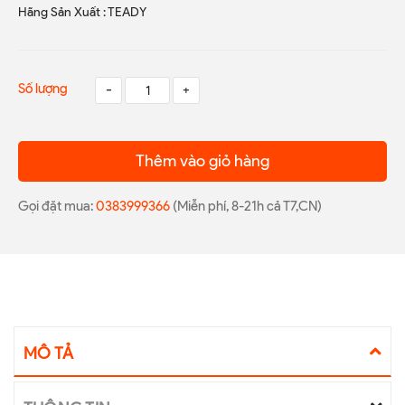
Hãng Sản Xuất : TEADY
Số lượng
-
+
Thêm vào giỏ hàng
Gọi đặt mua:
0383999366
(Miễn phí, 8-21h cả T7,CN)
MÔ TẢ