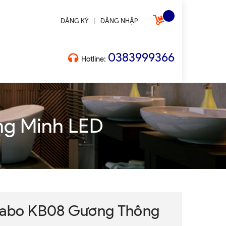
|
ĐĂNG KÝ
ĐĂNG NHẬP
0383999366
Hotline:
ng Minh LED
vabo KB08 Gương Thông