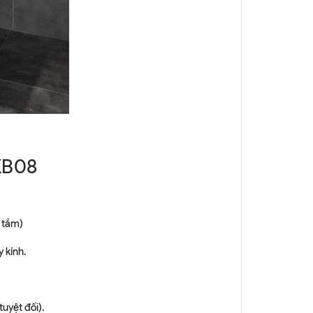
 KB08
 tắm)
 kính.
uyệt đối).