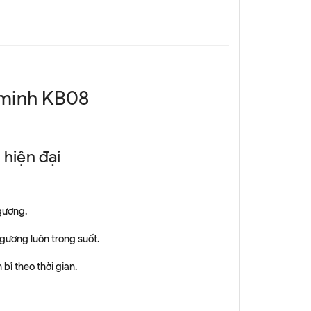
 minh KB08
 hiện đại
gương.
gương luôn trong suốt.
ỉ theo thời gian.