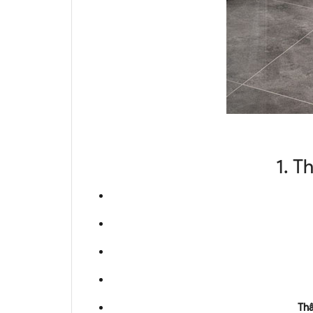
1. T
Thâ