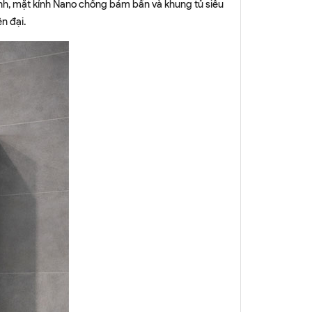
nh, mặt kính Nano chống bám bẩn và khung tủ siêu
n đại.