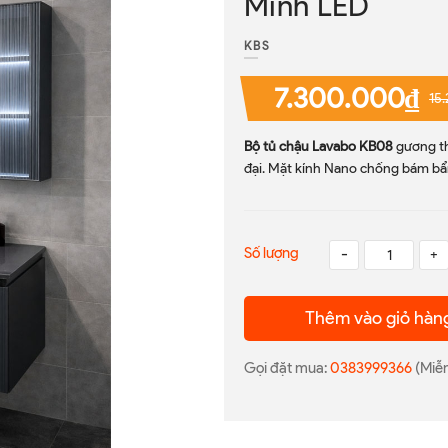
Minh LED
KBS
7.300.000₫
15
Bộ tủ chậu Lavabo KB08
gương th
đại. Mặt kính Nano chống bám bẩ
Số lượng
-
+
Thêm vào giỏ hàn
Gọi đặt mua:
0383999366
(Miễn