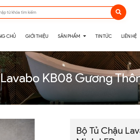
NG CHỦ
GIỚI THIỆU
SẢN PHẨM
TIN TỨC
LIÊN HỆ
 Lavabo KB08 Gương Thô
Bộ Tủ Chậu La