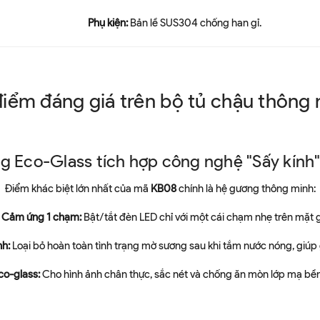
Phụ kiện:
Bản lề SUS304 chống han gỉ.
điểm đáng giá trên bộ tủ chậu thông
 Eco-Glass tích hợp công nghệ "Sấy kính"
Điểm khác biệt lớn nhất của mã
KB08
chính là hệ gương thông minh:
Cảm ứng 1 chạm:
Bật/tắt đèn LED chỉ với một cái chạm nhẹ trên mặt 
nh:
Loại bỏ hoàn toàn tình trạng mờ sương sau khi tắm nước nóng, giúp 
co-glass:
Cho hình ảnh chân thực, sắc nét và chống ăn mòn lớp mạ bền b