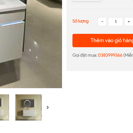
Số lượng
-
+
Thêm vào giỏ hàn
Gọi đặt mua:
0383999366
(Miễn