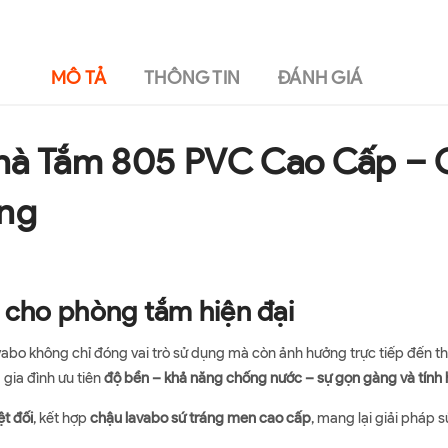
MÔ TẢ
THÔNG TIN
ĐÁNH GIÁ
hà Tắm 805 PVC Cao Cấp –
ống
 cho phòng tắm hiện đại
abo không chỉ đóng vai trò sử dụng mà còn ảnh hưởng trực tiếp đến th
gia đình ưu tiên
độ bền – khả năng chống nước – sự gọn gàng và tính 
t đối
, kết hợp
chậu lavabo sứ tráng men cao cấp
, mang lại giải pháp s