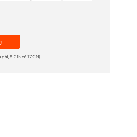
g
 phí, 8-21h cả T7,CN)