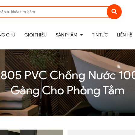
NG CHỦ
GIỚI THIỆU
SẢN PHẨM
TIN TỨC
LIÊN HỆ
 805 PVC Chống Nước 10
Gàng Cho Phòng Tắm