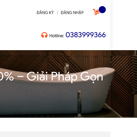
|
ĐĂNG KÝ
ĐĂNG NHẬP
0383999366
Hotline:
0% – Giải Pháp Gọn