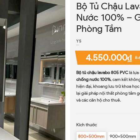
Bộ Tủ Chậu La
Nước 100% – G
Phòng Tắm
YS
4.550.000₫
8.
Bộ tủ chậu lavabo 805 PVC
là lựa
chống nước 100%
, cam kết khôn
hiện đại, khoang lưu trữ khoa h
lại giải pháp nội thất phòng tắm
và các căn hộ cho thuê.
Kích thước
800x500mm
900x500mm