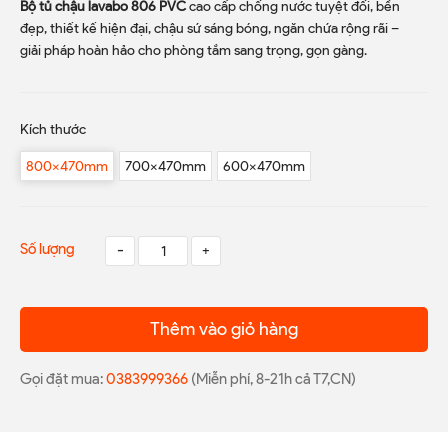
Bộ tủ chậu lavabo 806 PVC
cao cấp chống nước tuyệt đối, bền
đẹp, thiết kế hiện đại, chậu sứ sáng bóng, ngăn chứa rộng rãi –
giải pháp hoàn hảo cho phòng tắm sang trọng, gọn gàng.
Kích thước
800x470mm
700x470mm
600x470mm
Số lượng
-
+
Thêm vào giỏ hàng
Gọi đặt mua:
0383999366
(Miễn phí, 8-21h cả T7,CN)