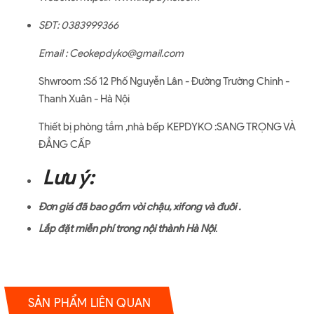
SĐT: 0383999366
Email : Ceokepdyko@gmail.com
Shwroom :Số 12 Phố Nguyễn Lân - Đường Trường Chinh -
Thanh Xuân - Hà Nội
Thiết bị phòng tắm ,nhà bếp KEPDYKO :SANG TRỌNG VÀ
ĐẲNG CẤP
Lưu ý:
Đơn giá đã bao gồm vòi chậu, xifong và đuôi .
Lắp đặt miễn phí trong nội thành Hà Nội
.
SẢN PHẨM LIÊN QUAN