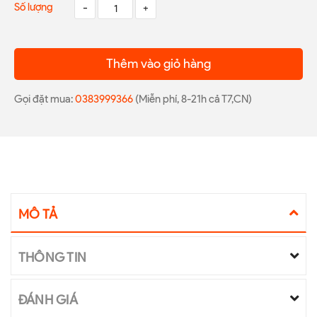
Số lượng
-
+
Thêm vào giỏ hàng
Gọi đặt mua:
0383999366
(Miễn phí, 8-21h cả T7,CN)
MÔ TẢ
THÔNG TIN
ĐÁNH GIÁ