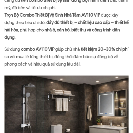
càng ưu tiên
combo thiết bị vệ sinh đồng bộ
nhằm đảm bảo thẩm
mỹ, độ bền và tối ưu chi phí.
Trọn Bộ Combo Thiết Bị Vệ Sinh Nhà Tắm AV110 VIP
được xây
dựng theo tiêu chí đó:
đầy đủ thiết bị – chất liệu cao cấp – thiết kế
hài hòa
, phù hợp cho
nhà ở, căn hộ, biệt thự và công trình dân
dụng
.
Sử dụng
combo AV110 VIP
giúp chủ nhà
tiết kiệm 20–30% chi phí
so với mua lẻ từng thiết bị, đồng thời đảm bảo sự đồng bộ về
phong cách và hiệu quả sử dụng lâu dài.