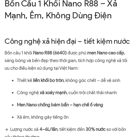
Bồn Cầu 1 Khối Nano R88 – Xả
Mạnh, Êm, Không Dùng Điện
Công nghệ xả hiện đại – tiết kiệm nước
Bồn cầu 1 khối
Nano R88
(6640)
được phủ
men Nano cao cấp
,
sáng bóng và bền đẹp theo thời gian, tích hợp công nghệ xả tối
ưu cho điều kiện sử dụng tại Việt Nam:
Thiết kế
liền khối bo tròn
, không góc chết – dễ vệ sinh
Công nghệ
xả xoáy mạnh
, cuốn trôi chất thải nhanh
Men Nano chống bám bẩn – hạn chế ố vàng
Xả êm, không gây tiếng ồn
🔹 Lượng nước xả
4–6L/lần
, tiết kiệm đến
30% nước
so với bồn
cầu thông thường.