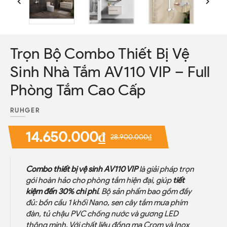
Trọn Bộ Combo Thiết Bị Vệ
Sinh Nhà Tắm AV110 VIP – Full
Phòng Tắm Cao Cấp
RUHGER
14.650.000₫
28.900.000₫
Combo thiết bị vệ sinh AV110 VIP
là giải pháp trọn
gói hoàn hảo cho phòng tắm hiện đại, giúp
tiết
kiệm đến 30% chi phí
. Bộ sản phẩm bao gồm đầy
đủ: bồn cầu 1 khối Nano, sen cây tắm mưa phím
đàn, tủ chậu PVC chống nước và gương LED
thông minh. Với chất liệu đồng mạ Crom và Inox