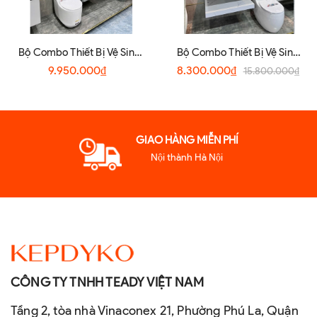
Bộ Combo Thiết Bị Vệ Sinh
Bộ Combo Thiết Bị Vệ Sinh
Phòng Tắm CB0022 Chính
Phòng Tắm CB0025 Cao
9.950.000₫
8.300.000₫
15.800.000₫
Hãng | Đồng Bộ, Sang Trọng
Cấp Chính Hãng
GIAO HÀNG MIỄN PHÍ
Nội thành Hà Nội
CÔNG TY TNHH TEADY VIỆT NAM
Tầng 2, tòa nhà Vinaconex 21, Phường Phú La, Quận