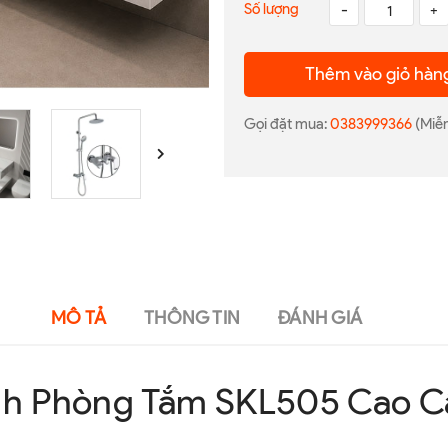
Số lượng
-
+
Thêm vào giỏ hàn
Gọi đặt mua:
0383999366
(Miễn
MÔ TẢ
THÔNG TIN
ĐÁNH GIÁ
inh Phòng Tắm SKL505 Cao C