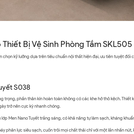
 Thiết Bị Vệ Sinh Phòng Tắm SKL505
ọn kỹ lưỡng dựa trên tiêu chuẩn nội thất hiện đại, ưu tiên tuyệt đối
uyết S038
g trọng, phần thân kín hoàn toàn không có các khe hở thô kệch. Thiết kế
ngày trở nên cực kỳ nhanh chóng.
lớp Men Nano Tuyết trắng sáng, có khả năng tự làm sạch, kháng khuẩn
y phản lực siêu sạch, cuốn trôi mọi chất thải chỉ với một lần nhấn nút