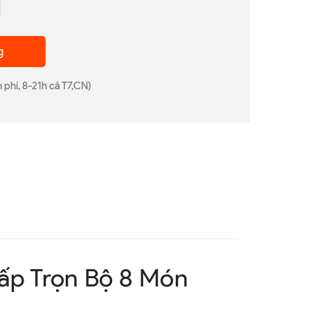
g
 phí, 8-21h cả T7,CN)
ấp Trọn Bộ 8 Món