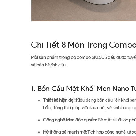
Chi Tiết 8 Món Trong Combo
Mỗi sản phẩm trong bộ combo SKL505 đều được tuyển ch
và bền bỉ vĩnh cửu.
1. Bồn Cầu Một Khối Men Nano T
Thiết kế hiện đại:
Kiểu dáng bồn cầu liền khối san
bẩn, đồng thời giúp việc lau chùi, vệ sinh hàng 
Công nghệ Men độc quyền:
Bề mặt sứ được phủ 
Hệ thống xả mạnh mẽ:
Tích hợp công nghệ xả xoá