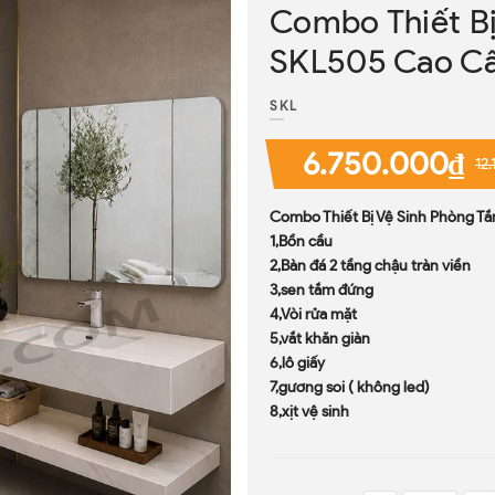
Combo Thiết Bị
SKL505 Cao Cấ
SKL
6.750.000₫
12
Combo Thiết Bị Vệ Sinh Phòng T
1,Bồn cầu
2,Bàn đá 2 tầng chậu tràn viền
3,sen tắm đứng
4,Vòi rửa mặt
5,vắt khăn giàn
6,lô giấy
7,gương soi ( không led)
8,xịt vệ sinh