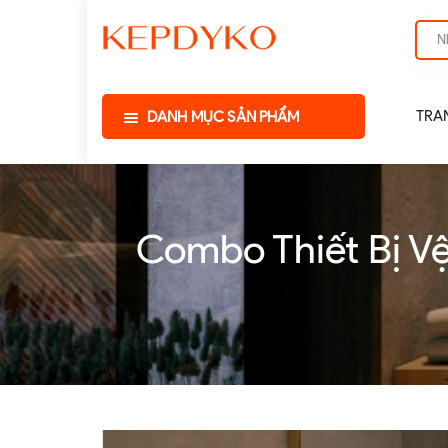
TRA
DANH MỤC SẢN PHẨM
Combo Thiết Bị V