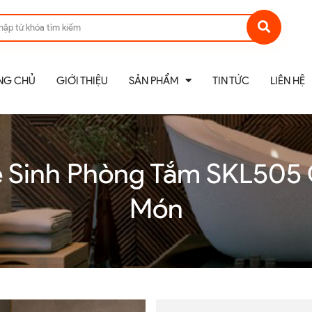
NG CHỦ
GIỚI THIỆU
SẢN PHẨM
TIN TỨC
LIÊN HỆ
ệ Sinh Phòng Tắm SKL505 
Món