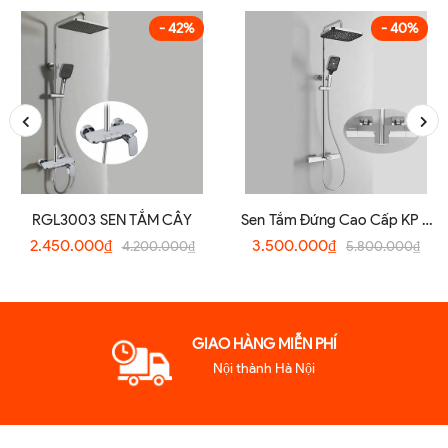
- 42%
- 40%
RGL3003 SEN TẮM CÂY
Sen Tắm Đứng Cao Cấp KP –
8659TM
2.450.000₫
3.500.000₫
4.200.000₫
5.800.000₫
GIAO HÀNG MIỄN PHÍ
Nội thành Hà Nội