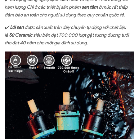
hàm lượng Chì ở các thiết bị sản phẩm
sen tắm
ở mức rất thấp
đảm bảo an toàn cho người sử dụng theo quy chuẩn quốc tế.
✔
Lõi sen
được sản xuất trên dây chuyền tự động với chất liệu
là
Sứ Ceramic
siêu bền đạt 700.000 lượt gật tương đương tuổi
thọ đạt 40 năm cho một gia đình sử dụng.