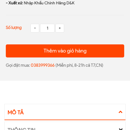
- Xuất xứ
: Nhập Khẩu Chính Hãng D&K
Số lượng
-
+
Thêm vào giỏ hàng
Gọi đặt mua:
0383999366
(Miễn phí, 8-21h cả T7,CN)
MÔ TẢ