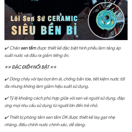
✔
Chân
sen tắm
được thiết kế đặc biệt hình phễu làm tăng áp
suất nước và đầu ra giảm tiếng ồn.
⭐⭐
ĐẶC ĐIỂM NỔI BẬT
⭐⭐
✔
️
Dòng chảy vòi tạo bọt êm ái, chống bắn tóe, tiết kiệm nước tối
đa nhưng không làm giảm hiệu suất sử dụng.
✔
Tỷ lệ khoảng cách phù hợp giữa vòi sen và người sử dụng, đáp
ứng mọi nhu cầu sử dụng từ người lớn đến trẻ nhỏ.
✔
️ Thiết bị phòng tắm sen tắm DK được thiết kế tay gạt nhẹ
nhàng, điều chỉnh nước chính xác, dễ dàng.