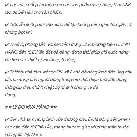
✔
️
Lớp mạ chống ăn mòn của các sản phẩm sen phòng tắm D&K
tạo độ bền lâu cho sản phẩm.
✔
️
Trộn lẫn không khí vào nước để tận hưởng cảm giác thư giãn từ
những bọt khí.
✔
️
Thiết bị phòng tắm vòi sen tắm đứng D&K thương hiệu CHÍNH
HÃNG đến từ EU lắp đặt dễ dàng, đồng thời giúp giữ nước nóng
lâu hơn các thiết bị vòi thông thường.
✔
️ Thiết bị nhà tắm vòi sen DK với
2 chế độ nóng lạnh đáp ứng nhu
cầu sử dụng của người dùng trong mọi điều kiện thời tiết, đồng
thời giúp điều chỉnh nhiệt độ nhanh chóng và dễ
dàng
.
⭐⭐
LÝ DO MUA HÀNG
⭐⭐
✔
️
Sen nhà tắm nóng lạnh của thương hiệu DK là dòng sản phẩm
cao cấp đến từ Châu Âu, mang lại cảm giác vô cùng thân thuộc
với người Việt Nam.