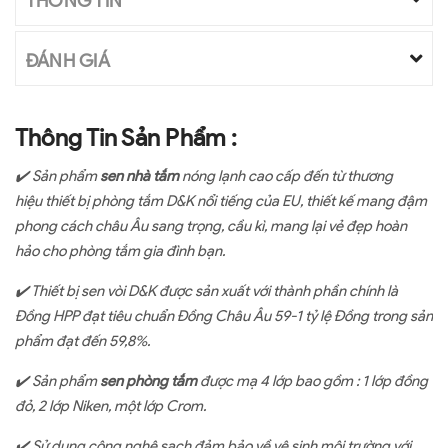
THÔNG TIN
ĐÁNH GIÁ
Thông Tin Sản Phẩm :
✔
️
Sản phẩm
sen nhà tắm
nóng lạnh cao cấp đến từ thương
hiệu thiết bị phòng tắm D&K nổi tiếng của EU, thiết kế mang đậm
phong cách châu Âu sang trọng, cầu kì, mang lại vẻ đẹp hoàn
hảo cho phòng tắm gia đình bạn.
✔
Thiết bị sen vòi D&K được sản xuất với thành phần chính là
Đồng HPP đạt tiêu chuẩn Đồng Châu Âu 59-1 tỷ lệ Đồng trong sản
phẩm đạt đến 59,8%.
✔
Sản phẩm
sen phòng tắm
được mạ 4 lớp bao gồm : 1 lớp đồng
đỏ, 2 lớp Niken, một lớp Crom.
✔
Sử dụng công nghệ sạch đảm bảo về vệ sinh môi trường với