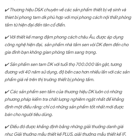
✔
️
Thương hiệu D&K chuyên về các sản phẩm thiết bị vệ sinh và
thiet bi phong tam dk phù hợp với mọi phong cách nội thất phòng
tắm từ hiện đại đến tân cổ điển.
✔
️
Với thiết kế mang đậm phong cách châu Âu, được áp dụng
công nghệ hiện đại, sản phẩm nhà tắm sen vòi DK đem đến cho
gia đình bạn không gian phòng tắm sang trọng.
✔
️
Sản phẩm sen tam DK với tuổi thọ 700.000 lần gật, tương
đương với 40 năm sử dụng, độ bền cao hơn nhiều lần với các sản
phẩm giá rẻ trên thị trường thiết bị phòng tắm.
✔
️
Các sản phẩm sen tắm của thương hiệu DK luôn có những
phương pháp kiểm tra chất lượng nghiêm ngặt nhất để khẳng
định một điều rằng: chỉ có những sản phẩm tốt nhất mới được
bán cho người tiêu dùng.
✔
️
Điều đó được khẳng định bằng những giải thưởng danh giá
như: Giải thưởng mẫu thiết kế PLUS, giải thưởng mẫu thiết kế IF,