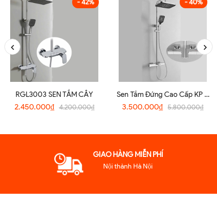
- 42%
- 40%
RGL3003 SEN TẮM CÂY
Sen Tắm Đứng Cao Cấp KP –
8659TM
2.450.000₫
3.500.000₫
4.200.000₫
5.800.000₫
GIAO HÀNG MIỄN PHÍ
Nội thành Hà Nội