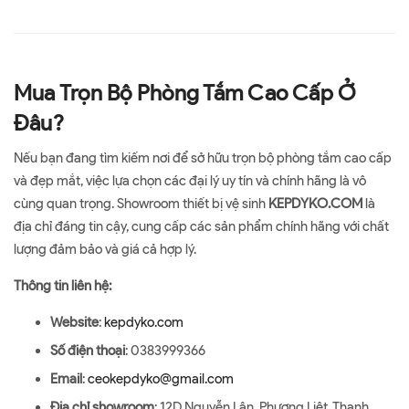
Mua Trọn Bộ Phòng Tắm Cao Cấp Ở
Đâu?
Nếu bạn đang tìm kiếm nơi để sở hữu trọn bộ phòng tắm cao cấp
và đẹp mắt, việc lựa chọn các đại lý uy tín và chính hãng là vô
cùng quan trọng. Showroom thiết bị vệ sinh
KEPDYKO.COM
là
địa chỉ đáng tin cậy, cung cấp các sản phẩm chính hãng với chất
lượng đảm bảo và giá cả hợp lý.
Thông tin liên hệ:
Website
:
kepdyko.com
Số điện thoại
: 0383999366
Email
:
ceokepdyko@gmail.com
Địa chỉ showroom
: 12D Nguyễn Lân, Phương Liệt, Thanh