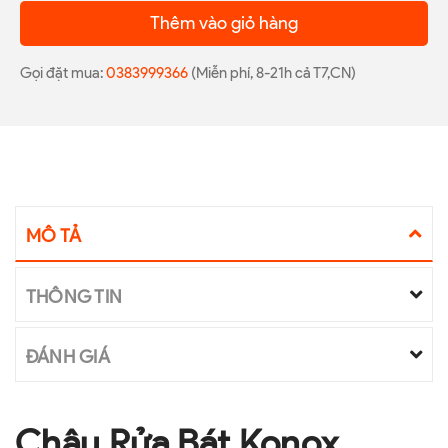
Thêm vào giỏ hàng
Gọi đặt mua:
0383999366
(Miễn phí, 8-21h cả T7,CN)
MÔ TẢ
THÔNG TIN
ĐÁNH GIÁ
Chậu Rửa Bát Konox