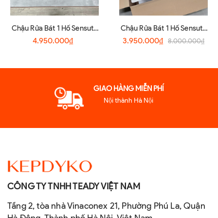
Chậu Rửa Bát 1 Hố Sensuto
Chậu Rửa Bát 1 Hố Sensuto
S7045TSA
XLG7848TS
4.950.000₫
3.950.000₫
8.000.000₫
GIAO HÀNG MIỄN PHÍ
Nội thành Hà Nội
CÔNG TY TNHH TEADY VIỆT NAM
Tầng 2, tòa nhà Vinaconex 21, Phường Phú La, Quận