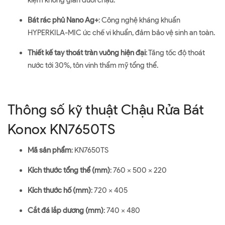
kiệm không gian dưới chậu.
Bát rác phủ Nano Ag+
: Công nghệ kháng khuẩn
HYPERKILA-MIC ức chế vi khuẩn, đảm bảo vệ sinh an toàn.
Thiết kế tay thoát tràn vuông hiện đại
: Tăng tốc độ thoát
nước tới 30%, tôn vinh thẩm mỹ tổng thể.
Thông số kỹ thuật Chậu Rửa Bát
Konox KN7650TS
Mã sản phẩm
: KN7650TS
Kích thước tổng thể (mm)
: 760 x 500 x 220
Kích thước hố (mm)
: 720 x 405
Cắt đá lắp dương (mm)
: 740 x 480