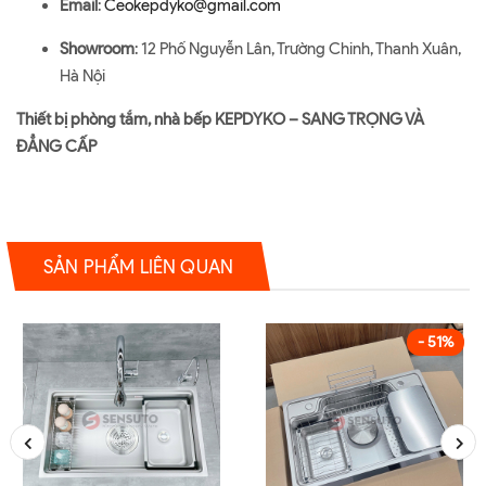
Email
:
Ceokepdyko@gmail.com
Showroom
: 12 Phố Nguyễn Lân, Trường Chinh, Thanh Xuân,
Hà Nội
Thiết bị phòng tắm, nhà bếp KEPDYKO – SANG TRỌNG VÀ
ĐẲNG CẤP
SẢN PHẨM LIÊN QUAN
- 51%