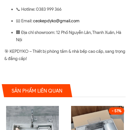
📞 Hotline: 0383 999 366
📧 Email:
ceokepdyko@gmail.com
🏢 Địa chỉ showroom: 12 Phố Nguyễn Lân, Thanh Xuân, Hà
Nội
🎯 KEPDYKO – Thiết bị phòng tắm & nhà bếp cao cấp, sang trọng
& đẳng cấp!
SẢN PHẨM LIÊN QUAN
- 51%