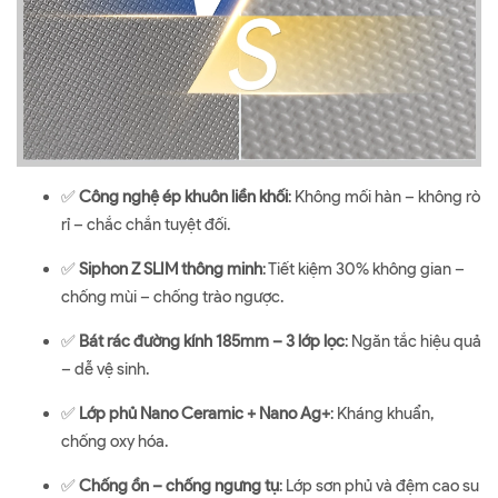
✅
Công nghệ ép khuôn liền khối
: Không mối hàn – không rò
rỉ – chắc chắn tuyệt đối.
✅
Siphon Z SLIM thông minh
: Tiết kiệm 30% không gian –
chống mùi – chống trào ngược.
✅
Bát rác đường kính 185mm – 3 lớp lọc
: Ngăn tắc hiệu quả
– dễ vệ sinh.
✅
Lớp phủ Nano Ceramic + Nano Ag+
: Kháng khuẩn,
chống oxy hóa.
✅
Chống ồn – chống ngưng tụ
: Lớp sơn phủ và đệm cao su