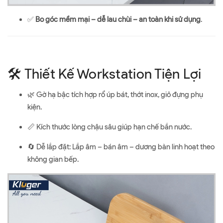
✅
Bo góc mềm mại – dễ lau chùi – an toàn khi sử dụng
.
🛠️ Thiết Kế Workstation Tiện Lợi
🌿 Gờ hạ bậc tích hợp rổ úp bát, thớt inox, giỏ đựng phụ
kiện.
📏 Kích thước lòng chậu sâu giúp hạn chế bắn nước.
🔄 Dễ lắp đặt: Lắp âm – bán âm – dương bàn linh hoạt theo
không gian bếp.