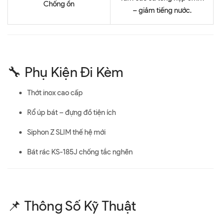
Chống ồn
– giảm tiếng nước.
🔧 Phụ Kiện Đi Kèm
Thớt inox cao cấp
Rổ úp bát – đựng đồ tiện ích
Siphon Z SLIM thế hệ mới
Bát rác KS-185J chống tắc nghẽn
📌 Thông Số Kỹ Thuật