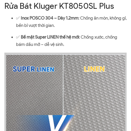
Rửa Bát Kluger KT8050SL Plus
✅
Inox POSCO 304 – Dày 1.2mm
: Chống ăn mòn, không gỉ,
bền bỉ vượt thời gian.
✅
Bề mặt Super LINEN thế hệ mới
: Chống xước, chống
bám dầu mỡ – dễ vệ sinh.