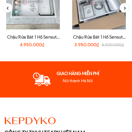
Chậu Rửa Bát 1 Hố Sensuto
Chậu Rửa Bát 1 Hố Sensuto
S7045TSA
XLG7848TS
4.950.000₫
3.950.000₫
8.000.000₫
GIAO HÀNG MIỄN PHÍ
Nội thành Hà Nội