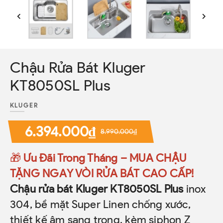
Chậu Rửa Bát Kluger
KT8050SL Plus
KLUGER
6.394.000₫
8.990.000₫
🎁
Ưu Đãi Trong Tháng – MUA CHẬU
TẶNG NGAY VÒI RỬA BÁT CAO CẤP!
Chậu rửa bát Kluger KT8050SL
Plus
inox
304, bề mặt Super Linen chống xước,
thiết kế âm sang trọng, kèm siphon Z