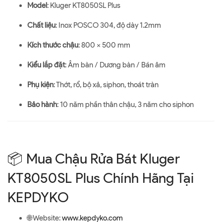
Model
: Kluger KT8050SL Plus
Chất liệu
: Inox POSCO 304, độ dày 1.2mm
Kích thước chậu
: 800 x 500 mm
Kiểu lắp đặt
: Âm bàn / Dương bàn / Bán âm
Phụ kiện
: Thớt, rổ, bộ xả, siphon, thoát tràn
Bảo hành
: 10 năm phần thân chậu, 3 năm cho siphon
📦 Mua Chậu Rửa Bát Kluger
KT8050SL Plus Chính Hãng Tại
KEPDYKO
🌐 Website:
www.kepdyko.com