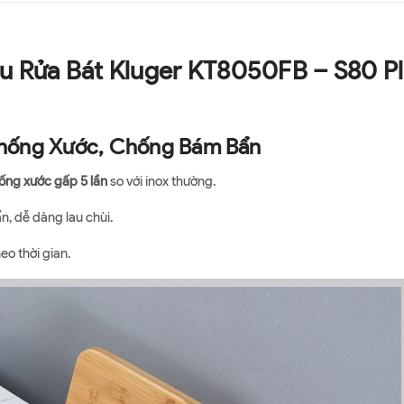
u Rửa Bát Kluger KT8050FB – S80 P
Chống Xước, Chống Bám Bẩn
ống xước gấp 5 lần
so với inox thường.
, dễ dàng lau chùi.
o thời gian.