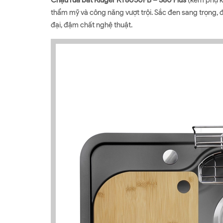
Chậu rửa bát Kluger KT8050FB – S80 Plus
(kèm phụ k
thẩm mỹ và công năng vượt trội. Sắc đen sang trọng, 
đại, đậm chất nghệ thuật.