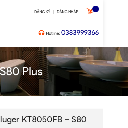
|
ĐĂNG KÝ
ĐĂNG NHẬP
0383999366
Hotline:
S80 Plus
Kluger KT8050FB – S80