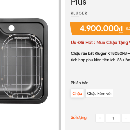
Plus
KLUGER
4.900.000₫
8.
Ưu Đãi Hót : Mua Chậu Tặng 
Chậu rửa bát Kluger KT8050FB –
tích hợp phụ kiện tiện ích. Sâu l
Phiên bản
Chậu
Chậu kèm vòi
Số lượng
-
+