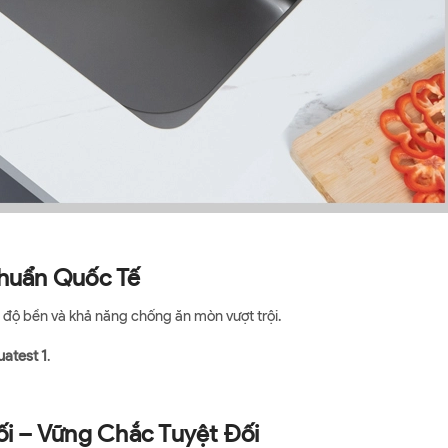
huẩn Quốc Tế
, độ bền và khả năng chống ăn mòn vượt trội.
atest 1
.
i – Vững Chắc Tuyệt Đối