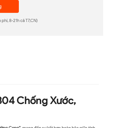
g
 phí, 8-21h cả T7,CN)
 304 Chống Xước,