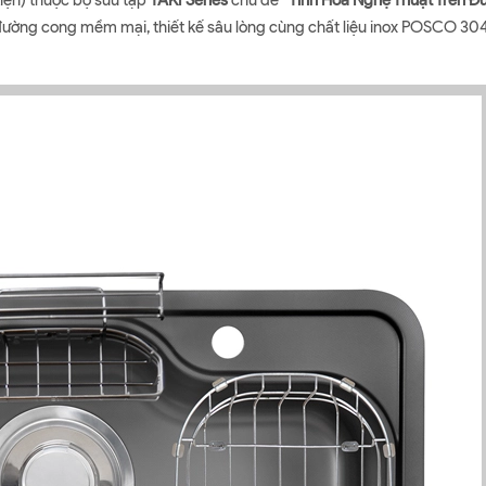
iện) thuộc bộ sưu tập
TAKI Series
chủ đề
“Tinh Hoa Nghệ Thuật Trên 
đường cong mềm mại, thiết kế sâu lòng cùng chất liệu inox POSCO 304