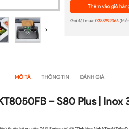
Thêm vào giỏ hàn
Gọi đặt mua:
0383999366
(Miễn
MÔ TẢ
THÔNG TIN
ĐÁNH GIÁ
KT8050FB – S80 Plus | Inox