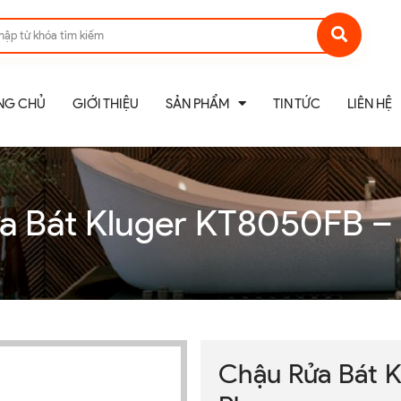
NG CHỦ
GIỚI THIỆU
SẢN PHẨM
TIN TỨC
LIÊN HỆ
a Bát Kluger KT8050FB – 
Chậu Rửa Bát 