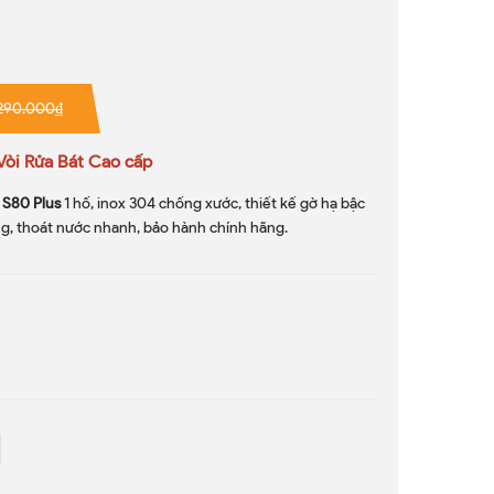
290.000₫
Vòi Rửa Bát Cao cấp
 S80 Plus
1 hố, inox 304 chống xước, thiết kế gờ hạ bậc
òng, thoát nước nhanh, bảo hành chính hãng.