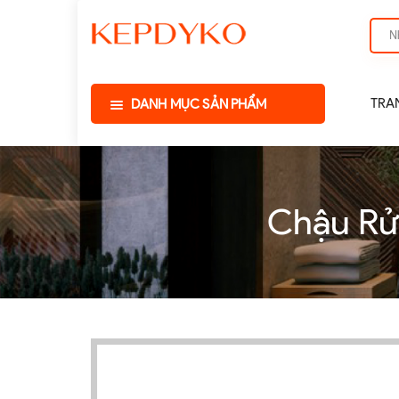
TRA
DANH MỤC SẢN PHẨM
Chậu Rử