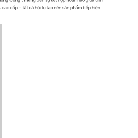
Đường Cong”
, mang đến sự kết hợp hoàn hảo giữa tính
 cao cấp – tất cả hội tụ tạo nên sản phẩm bếp hiện