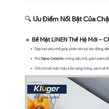
🔍
Ưu Điểm Nổi Bật Của Chậ
🔹
Bề Mặt LINEN Thế Hệ Mới – 
Dập hạt siêu nhỏ giúp phân tán lực tác động,
ch
Phủ
Nano Ceramic
chống dầu mỡ, giảm bám bẩn
Giữ cho bề mặt chậu luôn sáng bóng, sạch sẽ the