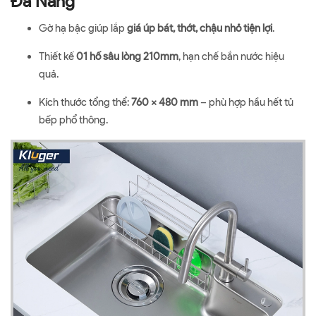
Đa Năng
Gờ hạ bậc giúp lắp
giá úp bát, thớt, chậu nhỏ tiện lợi
.
Thiết kế
01 hố sâu lòng 210mm
, hạn chế bắn nước hiệu
quả.
Kích thước tổng thể:
760 x 480 mm
– phù hợp hầu hết tủ
bếp phổ thông.