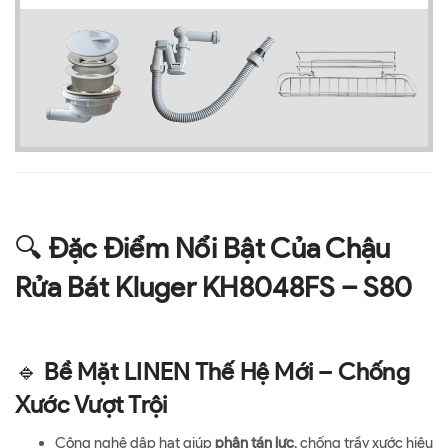
🔍
Đặc Điểm Nổi Bật Của Chậu
Rửa Bát Kluger KH8048FS – S80
🔹
Bề Mặt LINEN Thế Hệ Mới – Chống
Xước Vượt Trội
Công nghệ dập hạt giúp
phân tán lực
, chống trầy xước hiệu