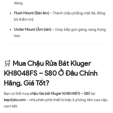
dàng.
Flush Mount (Bán âm)
– Thành chậu phẳng mặt đá, đồng
bộ thẩm mỹ.
Under Mount (Âm bàn)
– Giúp bếp gọn gàng, sang trọng
hơn.
🛒
Mua Chậu Rửa Bát Kluger
KH8048FS – S80 Ở Đâu Chính
Hãng, Giá Tốt?
Bạn có thể mua
chậu rửa bát Kluger KH8048FS – S80
tại
kepdyko.com
– nhà phân phối thiết bị bếp & phòng tắm cao cấp,
cam kết: