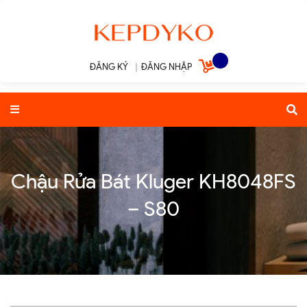
ĐĂNG KÝ
|
ĐĂNG NHẬP
Chậu Rửa Bát Kluger KH8048FS
– S80