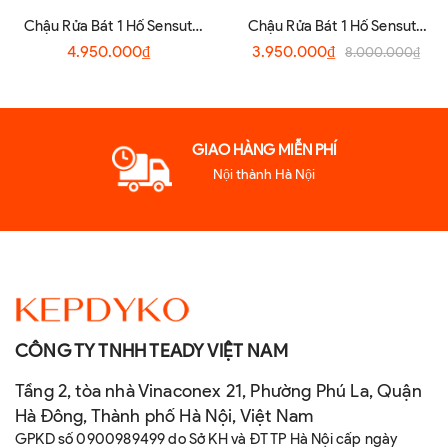
Chậu Rửa Bát 1 Hố Sensuto
Chậu Rửa Bát 1 Hố Sensuto
S7045TSA
XLG7848TS
4.950.000₫
3.950.000₫
8.000.000₫
GIAO HÀNG MIỄN PHÍ
Nội thành Hà Nội
CÔNG TY TNHH TEADY VIỆT NAM
Tầng 2, tòa nhà Vinaconex 21, Phường Phú La, Quận
Hà Đông, Thành phố Hà Nội, Việt Nam
GPKD số 0900989499 do Sở KH và ĐT TP Hà Nội cấp ngày