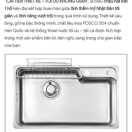
“CẢI TIẾN THIẾT KẾ – TỐI ƯU KHÔNG GIAN”
, là mẫu
chậu rửa bát
1 hố
hiện đại kết hợp hoàn hảo giữa
tính thẩm mỹ Nhật Bản tối
giản
và
tính năng vượt trội
trong quá trình sử dụng. Thiết kế sâu
lòng, gờ hạ bậc thông minh, chất liệu inox POSCO 304 chuẩn
Hàn Quốc và hệ thống thoát nước tối ưu – tất cả được tích hợp
trong một sản phẩm bền bỉ, tiện nghi, sang trọng cho gian bếp
của bạn.