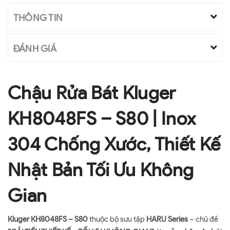
THÔNG TIN
ĐÁNH GIÁ
Chậu Rửa Bát Kluger
KH8048FS – S80 | Inox
304 Chống Xước, Thiết Kế
Nhật Bản Tối Ưu Không
Gian
Kluger KH8048FS – S80
thuộc bộ sưu tập
HARU Series
– chủ đề