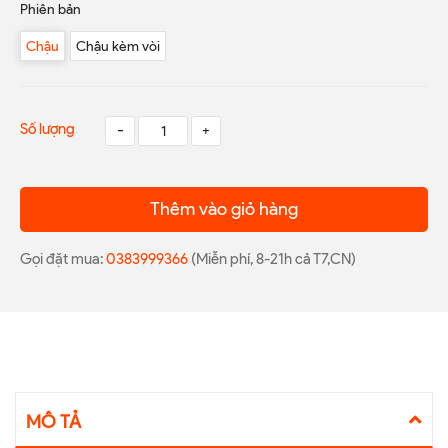
Phiên bản
Chậu
Chậu kèm vòi
Số lượng
-
+
Thêm vào giỏ hàng
Gọi đặt mua:
0383999366
(Miễn phí, 8-21h cả T7,CN)
MÔ TẢ