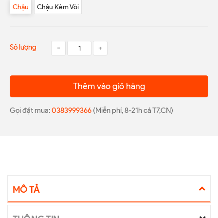
Chậu
Chậu Kèm Vòi
Số lượng
-
+
Thêm vào giỏ hàng
Gọi đặt mua:
0383999366
(Miễn phí, 8-21h cả T7,CN)
MÔ TẢ