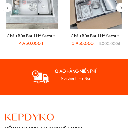
Chậu Rửa Bát 1 Hố Sensuto
Chậu Rửa Bát 1 Hố Sensuto
S7045TSA
XLG7848TS
4.950.000₫
3.950.000₫
8.000.000₫
GIAO HÀNG MIỄN PHÍ
Nội thành Hà Nội