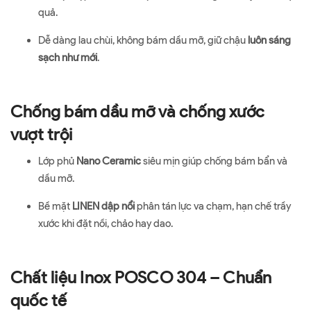
quả.
Dễ dàng lau chùi, không bám dầu mỡ, giữ chậu
luôn sáng
sạch như mới
.
Chống bám dầu mỡ và chống xước
vượt trội
Lớp phủ
Nano Ceramic
siêu mịn giúp chống bám bẩn và
dầu mỡ.
Bề mặt
LINEN dập nổi
phân tán lực va chạm, hạn chế trầy
xước khi đặt nồi, chảo hay dao.
Chất liệu Inox POSCO 304 – Chuẩn
quốc tế