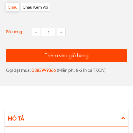
Chậu
Chậu Kèm Vòi
Số lượng
-
+
Thêm vào giỏ hàng
Gọi đặt mua:
0383999366
(Miễn phí, 8-21h cả T7,CN)
MÔ TẢ