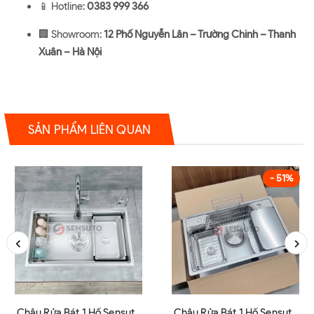
📱 Hotline:
0383 999 366
🏢 Showroom:
12 Phố Nguyễn Lân – Trường Chinh – Thanh
Xuân – Hà Nội
SẢN PHẨM LIÊN QUAN
- 51%
Chậu Rửa Bát 1 Hố Sensuto
Chậu Rửa Bát 1 Hố Sensuto