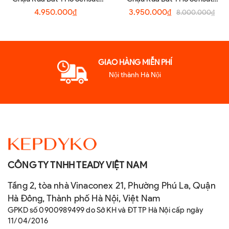
S7045TSA
XLG7848TS
4.950.000₫
3.950.000₫
8.000.000₫
GIAO HÀNG MIỄN PHÍ
Nội thành Hà Nội
CÔNG TY TNHH TEADY VIỆT NAM
Tầng 2, tòa nhà Vinaconex 21, Phường Phú La, Quận
Hà Đông, Thành phố Hà Nội, Việt Nam
GPKD số 0900989499 do Sở KH và ĐT TP Hà Nội cấp ngày
11/04/2016