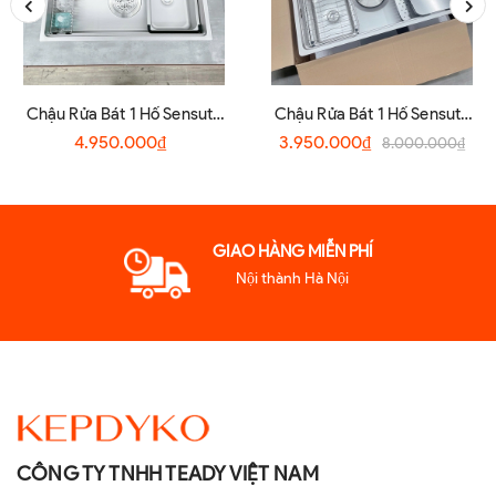
Chậu Rửa Bát 1 Hố Sensuto
Chậu Rửa Bát 1 Hố Sensuto
S7045TSA
XLG7848TS
4.950.000₫
3.950.000₫
8.000.000₫
GIAO HÀNG MIỄN PHÍ
Nội thành Hà Nội
CÔNG TY TNHH TEADY VIỆT NAM