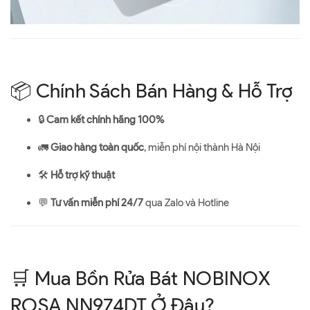
📦 Chính Sách Bán Hàng & Hỗ Trợ
🔒
Cam kết chính hãng 100%
🚛
Giao hàng toàn quốc
, miễn phí nội thành Hà Nội
🛠
Hỗ trợ kỹ thuật
💬
Tư vấn miễn phí 24/7
qua Zalo và Hotline
🛒 Mua Bồn Rửa Bát NOBINOX
ROSA NN974DT Ở Đâu?