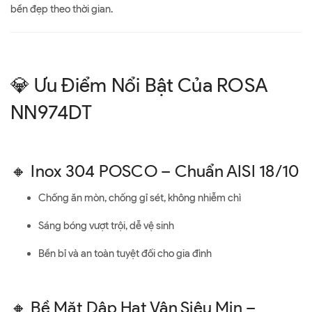
bền đẹp theo thời gian.
💎 Ưu Điểm Nổi Bật Của ROSA
NN974DT
🔸 Inox 304 POSCO – Chuẩn AISI 18/10
Chống ăn mòn, chống gỉ sét, không nhiễm chì
Sáng bóng vượt trội, dễ vệ sinh
Bền bỉ và an toàn tuyệt đối cho gia đình
🔸 Bề Mặt Dập Hạt Vân Siêu Mịn –