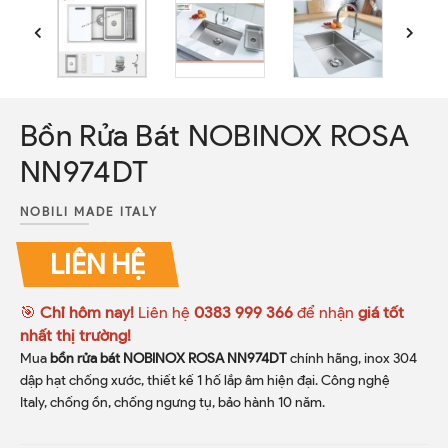
Bồn Rửa Bát NOBINOX ROSA
NN974DT
NOBILI MADE ITALY
LIÊN HỆ
🎯
Chỉ hôm nay!
Liên hệ
0383 999 366
để nhận
giá tốt
nhất thị trường!
Mua
bồn rửa bát NOBINOX ROSA NN974DT
chính hãng, inox 304
dập hạt chống xước, thiết kế 1 hố lắp âm hiện đại. Công nghệ
Italy, chống ồn, chống ngưng tụ, bảo hành 10 năm.