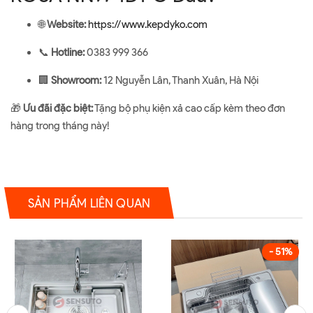
🌐
Website:
https://www.kepdyko.com
📞
Hotline:
0383 999 366
🏢
Showroom:
12 Nguyễn Lân, Thanh Xuân, Hà Nội
🎁
Ưu đãi đặc biệt:
Tặng bộ phụ kiện xả cao cấp kèm theo đơn
hàng trong tháng này!
SẢN PHẨM LIÊN QUAN
- 51%