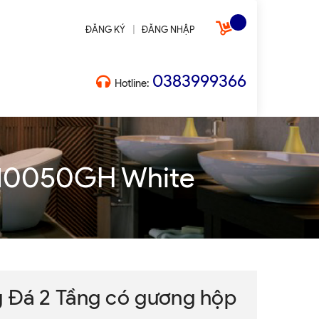
|
ĐĂNG KÝ
ĐĂNG NHẬP
0383999366
Hotline:
p 10050GH White
 Đá 2 Tầng có gương hộp