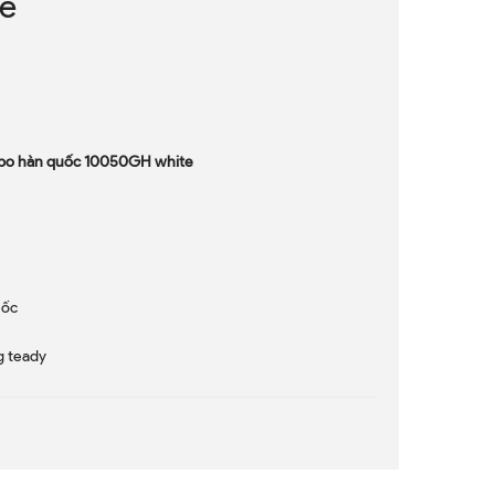
e
vabo hàn quốc 10050GH white
uốc
g teady