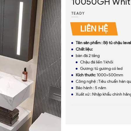
10050GH Whit
TEADY
LIÊN HỆ
Tên sản phẩm : Bộ tủ chậu la
Chất liệu:
bàn đá 2 tầng
Chậu đá liền 1 khối
Gương: tủ gương có led
Kích thước
: 1000x500mm
Công nghệ : Tiêu chuẩn hàn q
Bảo hành : 5 năm
Xuất xứ : Nhập khẩu chính hãn