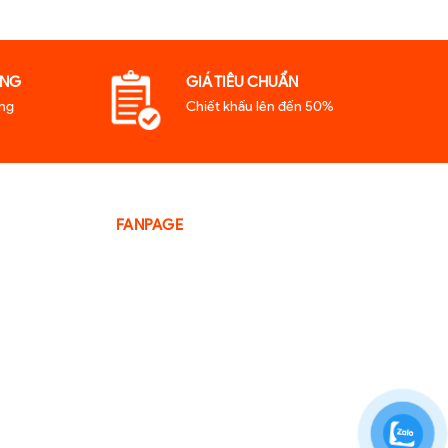
̃NG
GIÁ TIÊU CHUẨN
̃ng
Chiết khấu lên đến 50%
FANPAGE