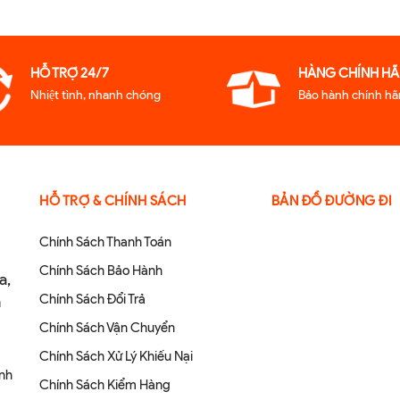
HỖ TRỢ 24/7
HÀNG CHÍNH HA
Nhiệt tình, nhanh chóng
Bảo hành chính ha
HỖ TRỢ & CHÍNH SÁCH
BẢN ĐỒ ĐƯỜNG ĐI
Chính Sách Thanh Toán
Chính Sách Bảo Hành
a,
Chính Sách Đổi Trả
m
p
Chính Sách Vận Chuyển
Chính Sách Xử Lý Khiếu Nại
anh
Chính Sách Kiểm Hàng