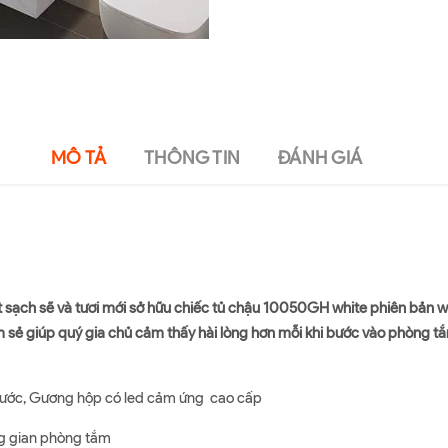
MÔ TẢ
THÔNG TIN
ĐÁNH GIÁ
t sạch sẽ và tươi mới sở hữu chiếc tủ chậu
10050GH white
phiên bản w 
 sẻ giúp quý gia chủ cảm thấy hài lòng hơn mỗi khi bước vào phòng tắ
xước, Gương hộp có led cảm ứng cao cấp
ng gian phòng tắm