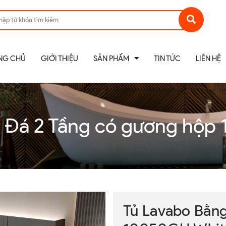
NG CHỦ
GIỚI THIỆU
SẢN PHẨM
TIN TỨC
LIÊN HỆ
 Đá 2 Tầng có gương hộ
Tủ Lavabo Bằng