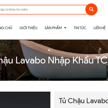
NG CHỦ
GIỚI THIỆU
SẢN PHẨM
TIN TỨC
LIÊN HỆ
hậu Lavabo Nhập Khẩu TC
Tủ Chậu Lavab