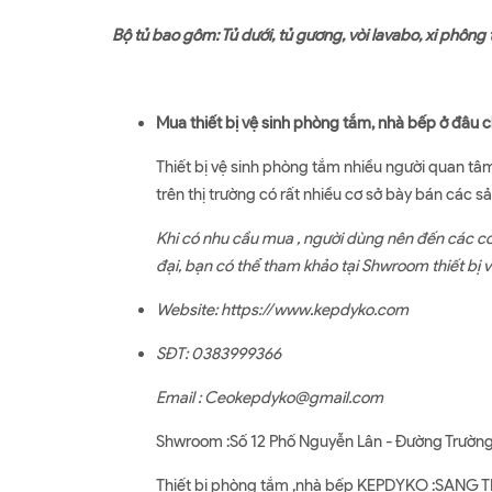
Bộ tủ bao gôm: Tủ dưới, tủ gương, vòi lavabo, xi phông 
Mua thiết bị vệ sinh phòng tắm, nhà bếp ở đâu 
Thiết bị vệ sinh phòng tắm nhiều người quan tâ
trên thị trường có rất nhiều cơ sở bày bán các 
Khi có nhu cầu mua , người dùng nên đến các cơ
đại, bạn có thể tham khảo tại Shwroom thiết bị 
Website:
https://www.kepdyko.com
SĐT: 0383999366
Email : Ceokepdyko@gmail.com
Shwroom :Số 12 Phố Nguyễn Lân - Đường Trường
Thiết bị phòng tắm ,nhà bếp KEPDYKO :SAN