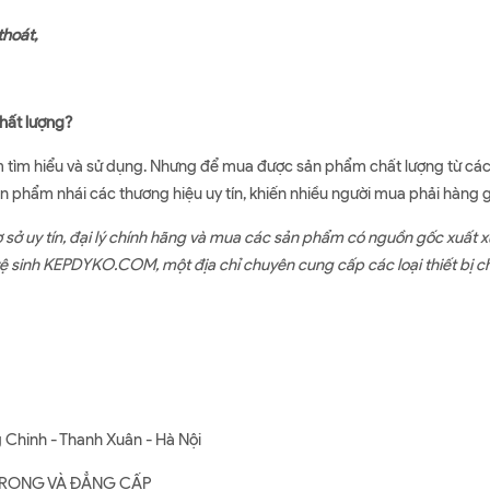
thoát,
chất lượng?
m tìm hiểu và sử dụng. Nhưng để mua được sản phẩm chất lượng từ các t
sản phẩm nhái các thương hiệu uy tín, khiến nhiều người mua phải hàng 
 sở uy tín, đại lý chính hãng và mua các sản phẩm có nguồn gốc xuất x
vệ sinh KEPDYKO.COM, một địa chỉ chuyên cung cấp các loại thiết bị c
 Chinh - Thanh Xuân - Hà Nội
G TRỌNG VÀ ĐẲNG CẤP