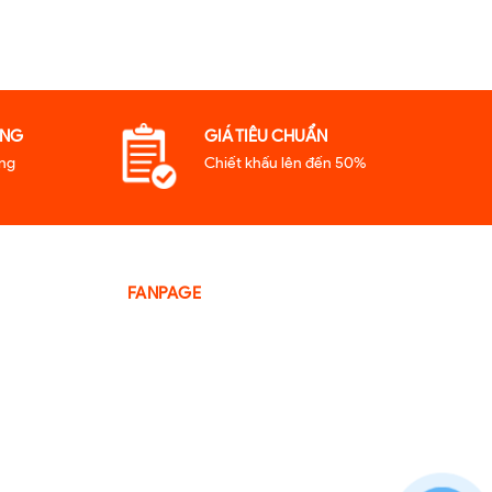
̃NG
GIÁ TIÊU CHUẨN
̃ng
Chiết khấu lên đến 50%
FANPAGE