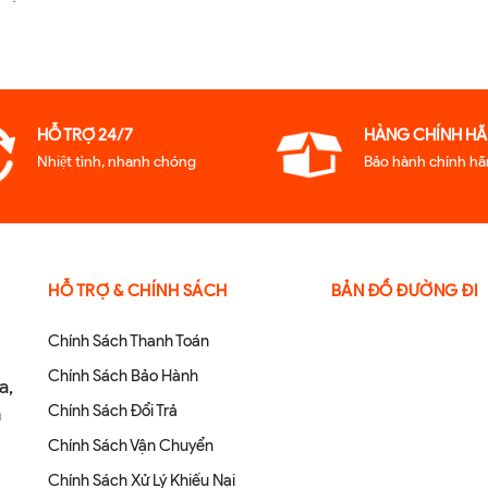
HỖ TRỢ 24/7
HÀNG CHÍNH HA
Nhiệt tình, nhanh chóng
Bảo hành chính ha
HỖ TRỢ & CHÍNH SÁCH
BẢN ĐỒ ĐƯỜNG ĐI
Chính Sách Thanh Toán
Chính Sách Bảo Hành
a,
Chính Sách Đổi Trả
m
p
Chính Sách Vận Chuyển
Chính Sách Xử Lý Khiếu Nại