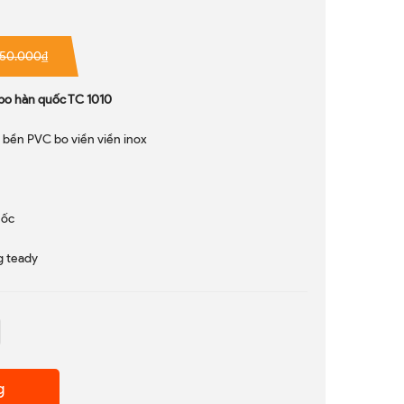
150.000₫
abo hàn quốc TC 1010
u bền PVC bo viền viền inox
uốc
g teady
g