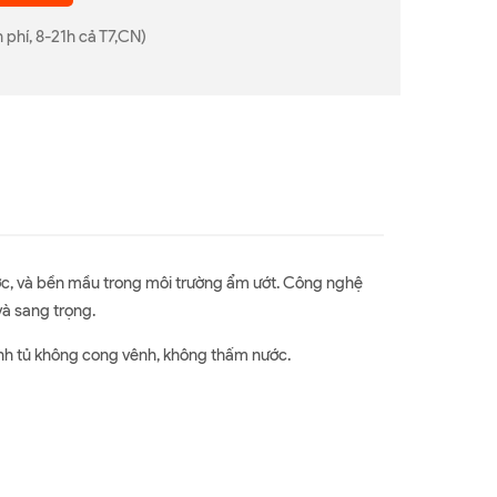
 phí, 8-21h cả T7,CN)
nước, và bền mầu trong môi trường ẩm ướt. Công nghệ
à sang trọng.
ánh tủ không cong vênh, không thấm nước.