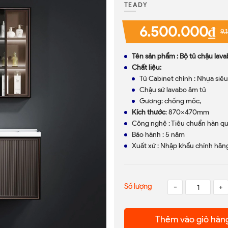
TEADY
6.500.000₫
9.
Tên sản phẩm : Bộ tủ chậu lav
Chất liệu:
Tủ Cabinet chính : Nhựa siê
Chậu sứ lavabo âm tủ
Gương: chống mốc,
Kích thước
: 870x470mm
Công nghệ : Tiêu chuẩn hàn q
Bảo hành : 5 năm
Xuất xứ : Nhập khẩu chính hãn
Số lượng
-
+
Thêm vào giỏ hàn