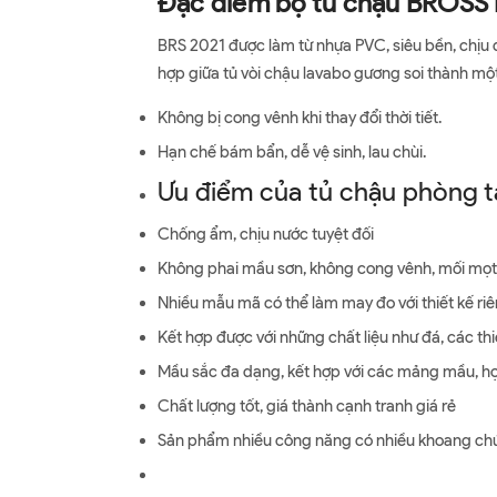
Đặc điểm bộ tủ chậu BROSS 
BRS 2021 được làm từ nhựa PVC, siêu bền, chịu đ
hợp giữa tủ vòi chậu lavabo gương soi thành mộ
Không bị cong vênh khi thay đổi thời tiết.
Hạn chế bám bẩn, dễ vệ sinh, lau chùi.
Ưu điểm của tủ chậu phòng 
Chống ẩm, chịu nước tuyệt đối
Không phai mầu sơn, không cong vênh, mối mọt
Nhiều mẫu mã có thể làm may đo với thiết kế riên
Kết hợp được với những chất liệu như đá, các thi
Mầu sắc đa dạng, kết hợp với các mảng mầu, họ
Chất lượng tốt, giá thành cạnh tranh giá rẻ
Sản phẩm nhiều công năng có nhiều khoang chứ