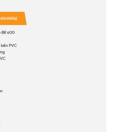
600.000₫
o BR 600
u bền PVC
ắng
PVC
an