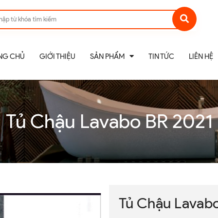
NG CHỦ
GIỚI THIỆU
SẢN PHẨM
TIN TỨC
LIÊN HỆ
Tủ Chậu Lavabo BR 2021
Tủ Chậu Lavab