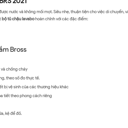
BRS 2021
ược nước và không mối mọt. Siêu nhẹ, thuận tiện cho việc di chuyển, v
t
bộ tủ chậu lavabo
hoàn chỉnh với các đặc điểm:
tắm Bross
 và chống cháy
g, theo số đo thực tế.
ết bị vệ sinh của các thương hiệu khác
a tiết theo phong cách riêng
a, kệ để đồ.