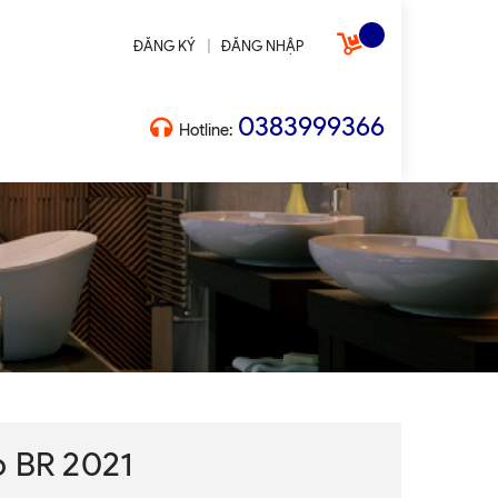
|
ĐĂNG KÝ
ĐĂNG NHẬP
0383999366
Hotline:
o BR 2021