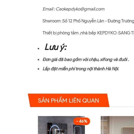
Email : Ceokepdyko@gmail.com
Shwroom :Số 12 Phố Nguyễn Lân - Đường Trường
Thiết bị phòng tắm ,nhà bếp KEPDYKO :SAN
Lưu ý:
Đơn giá đã bao gồm vòi chậu, xifong và đuôi .
Lắp đặt miễn phí trong nội thành Hà Nội
.
SẢN PHẨM LIÊN QUAN
- 46%