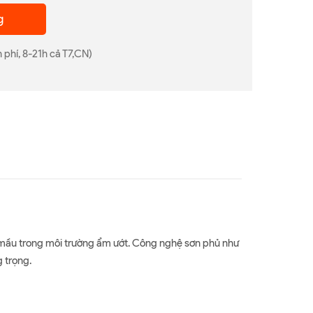
g
 phí, 8-21h cả T7,CN)
ền mầu trong môi trường ẩm ướt. Công nghệ sơn phủ như
 trọng.