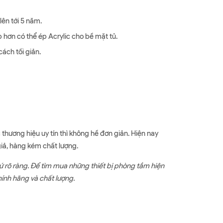
ên tới 5 năm.
ơn có thể ép Acrylic cho bề mặt tủ.
ách tối giản.
hương hiệu uy tín thì không hề đơn giản. Hiện nay
giả, hàng kém chất lượng.
ứ rõ ràng. Để tìm mua những thiết bị phòng tắm hiện
hính hãng và chất lượng.