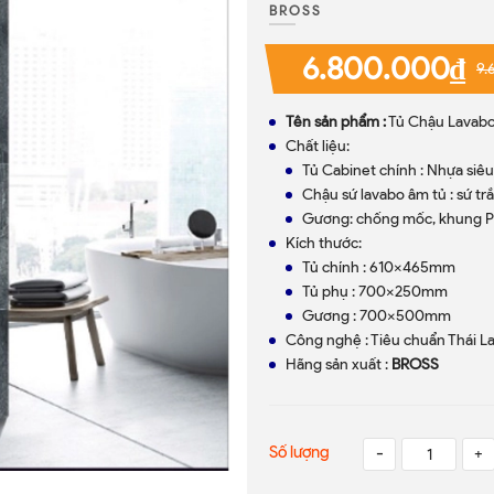
BROSS
6.800.000₫
9.
Tên sản phẩm :
Tủ Chậu Lavab
Chất liệu:
Tủ Cabinet chính : Nhựa siê
Chậu sứ lavabo âm tủ : sứ tr
Gương: chống mốc, khung 
Kích thước:
Tủ chính : 610x465mm
Tủ phụ : 700x250mm
Gương : 700x500mm
Công nghệ : Tiêu chuẩn Thái L
Hãng sản xuất :
BROSS
Số lượng
-
+