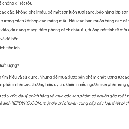
 chống dỉ sét tốt.
ao cấp, không phai mầu, bề mặt sơn luôn tươi sáng, bảo hàng lớp sơn l
o trong cách kết hợp các mảng mầu. Nếu các bạn muốn hàng cao cấp h
Độc đáo, đa dạng mang đậm phong cách châu âu, đường nét tinh tế một c
 về độ bền.
nh tiện ích.
chất lượng?
m tìm hiểu và sử dụng. Nhưng để mua được sản phẩm chất lượng từ các t
sản phẩm nhái các thương hiệu uy tín, khiến nhiều người mua phải hàng 
 sở uy tín, đại lý chính hãng và mua các sản phẩm có nguồn gốc xuất x
vệ sinh KEPDYKO.COM, một địa chỉ chuyên cung cấp các loại thiết bị c