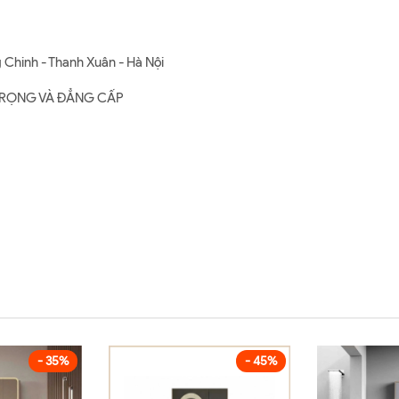
 Chinh - Thanh Xuân - Hà Nội
G TRỌNG VÀ ĐẲNG CẤP
- 35%
- 45%