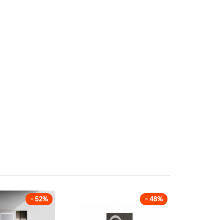
- 52%
- 48%