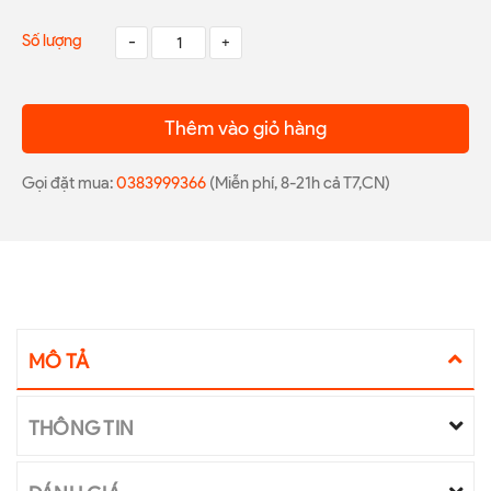
Số lượng
-
+
Thêm vào giỏ hàng
Gọi đặt mua:
0383999366
(Miễn phí, 8-21h cả T7,CN)
MÔ TẢ
THÔNG TIN