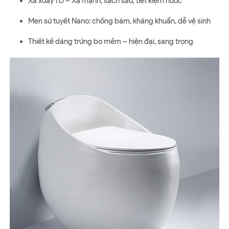
Xả xoáy TD – Xả mạnh, sạch sâu, tiết kiệm nước
Men sứ tuyết Nano: chống bám, kháng khuẩn, dễ vệ sinh
Thiết kế dáng trứng bo mềm – hiện đại, sang trọng