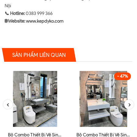
Nội
📞 Hotline:
0383 999 366
🌐 Website:
www.kepdyko.com
SẢN PHẨM LIÊN QUAN
- 47%
Bộ Combo Thiết Bị Vệ Sinh
Bộ Combo Thiết Bị Vệ Sinh