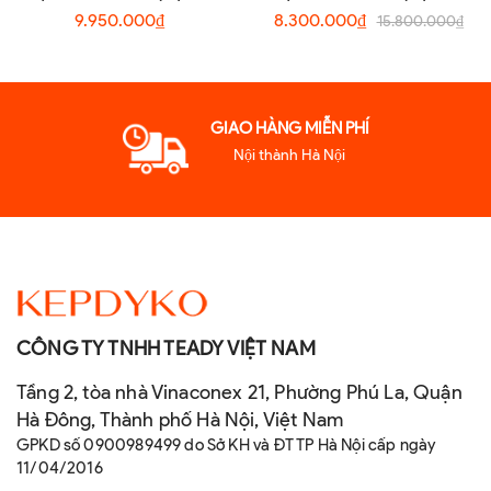
Phòng Tắm CB0022 Chính
Phòng Tắm CB0025 Cao
9.950.000₫
8.300.000₫
15.800.000₫
Hãng | Đồng Bộ, Sang Trọng
Cấp Chính Hãng
GIAO HÀNG MIỄN PHÍ
Nội thành Hà Nội
CÔNG TY TNHH TEADY VIỆT NAM
Tầng 2, tòa nhà Vinaconex 21, Phường Phú La, Quận
Hà Đông, Thành phố Hà Nội, Việt Nam
GPKD số 0900989499 do Sở KH và ĐT TP Hà Nội cấp ngày
11/04/2016