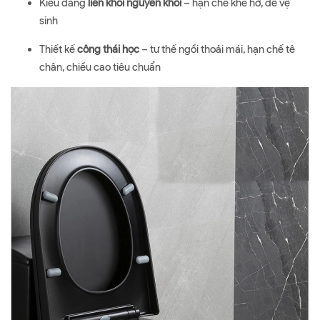
Kiểu dáng
liền khối nguyên khối
– hạn chế khe hở, dễ vệ
sinh
Thiết kế
công thái học
– tư thế ngồi thoải mái, hạn chế tê
chân, chiều cao tiêu chuẩn