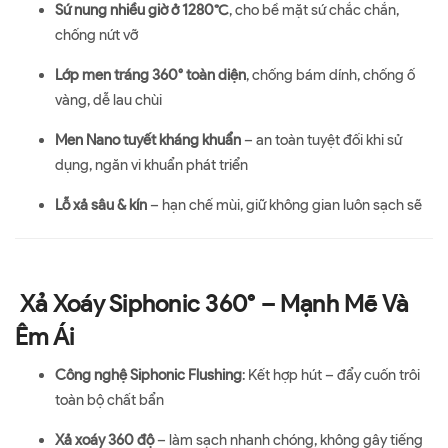
Sứ nung nhiều giờ ở 1280°C
, cho bề mặt sứ chắc chắn,
chống nứt vỡ
Lớp men tráng 360° toàn diện
, chống bám dính, chống ố
vàng, dễ lau chùi
Men Nano tuyết kháng khuẩn
– an toàn tuyệt đối khi sử
dụng, ngăn vi khuẩn phát triển
Lỗ xả sâu & kín
– hạn chế mùi, giữ không gian luôn sạch sẽ
Xả Xoáy Siphonic 360° – Mạnh Mẽ Và
Êm Ái
Công nghệ Siphonic Flushing
: Kết hợp hút – đẩy cuốn trôi
toàn bộ chất bẩn
Xả xoáy 360 độ
– làm sạch nhanh chóng, không gây tiếng