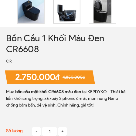
Bồn Cầu 1 Khối Màu Đen
CR6608
CR
2.750.000₫
4.850.000₫
Mua
bồn cầu một khối CR6608 màu đen
tại KEPDYKO – Thiết kế
liền khối sang trọng, xả xoáy Siphonic êm ái, men nung Nano
chống bám bẩn, dễ vệ sinh. Chính hãng, giá tốt!
Số lượng
-
+