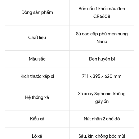
Bồn cầu 1 khối màu đen
Dòng sản phẩm
CR6608
Sứ cao cấp phủ men nung
Chất liệu
Nano
Màu sắc
Đen huyền bí
Kích thước xấp xỉ
711 x 395 x 620 mm
Xả xoáy Siphonic, không
Hệ thống xả
gây ồn
Kiểu xả
Nút nhấn 2 chế độ
Lỗ xả
Sâu, kín, chống bốc mùi